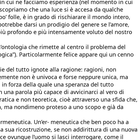
in cui ne facciamo esperienza (nel momento in cui
copriamo che una luce si è accesa da qualche
’ folle, è in grado di rischiarare il mondo intero,
potrebbe darsi un prodigio del genere se l’amore,
più profondo e più intensamente voluto del nostro
n’ontologia che rimette al centro il problema del
logica”). Particolarmente felice appare qui un cenno
ie del tutto ignote alla ragione: ragioni, non
ntemente non è univoca e forse neppure unica, ma
 in forza della quale una speranza del tutto
una parola più capace di avvicinarci al vero di
ratica e non teoretica, cioè attraverso una sfida che,
ulla, ma nondimeno proteso a uno scopo e già da
l’ermeneutica. Un’er- meneutica che ben poco ha a
a sua ricostruzione, se non addirittura di una nuova
cce ovunque l’uomo si lasci interrogare, come il