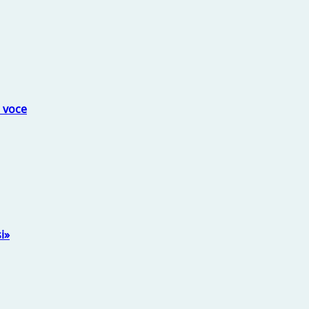
a voce
i»