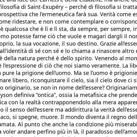
osofia di Saint-Exupéry – perché di filosofia si tratta
rospettiva che l’ermeneutica farà sua. Verità come es
 come ridestare, e non come contemplare o corrisponde
 qualcosa che è lì e lì sta, da sempre, per sempre, i
o potesse farne ciò che vuole e magari dargli il no
oprio, la sua vocazione, il suo destino. Grazie all’ess
’identità di sé con sé e lo chiama a rinascere altro da
 della natura perché è dello spirito. Venendo al mondo
à è l’espressione di ciò che noi siamo veramente. La libe
 pure la prigione dell’uomo. Ma se l’uomo è prigioni
 libero, riconquistare il cielo, sia il cielo dove ci si 
originario, se non in nome dell’essere? Originariamen
yson definiva “ontica”, ossia la metafisica che prende
tifica con la realtà contrapponendolo alla mera appar
 il senso dell’essere ma addirittura la verità dell’essere
paco, si spegne, muore. Il mondo diventa il regno dell
amata. Al punto che anche la condizione più miserabil
 a voler andare perfino più in là, il paradosso dell’amo