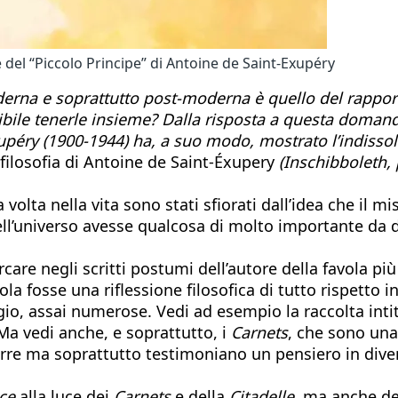
del “Piccolo Principe” di Antoine de Saint-Exupéry
erna e soprattutto post-moderna è quello del rapporto
ssibile tenerle insieme? Dalla risposta a questa doma
éry (1900-1944) ha, a suo modo, mostrato l’indissolubi
filosofia di Antoine de Saint-Éxupery
(Inschibboleth, 
volta nella vita sono stati sfiorati dall’idea che il m
l’universo avesse qualcosa di molto importante da di
are negli scritti postumi dell’autore della favola pi
la fosse una riflessione filosofica di tutto rispetto i
io, assai numerose. Vedi ad esempio la raccolta inti
Ma vedi anche, e soprattutto, i
Carnets
, che sono una 
erre ma soprattutto testimoniano un pensiero in diven
nce
alla luce dei
Carnets
e della
Citadelle
, ma anche de