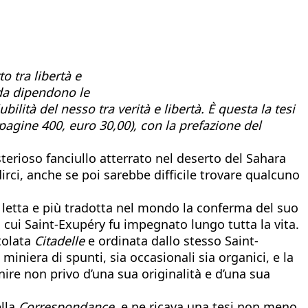
 tra libertà e
nda dipendono le
lità del nesso tra verità e libertà. È questa la tesi
pagine 400, euro 30,00), con la prefazione del
isterioso fanciullo atterrato nel deserto del Sahara
rci, anche se poi sarebbe difficile trovare qualcuno
ù letta e più tradotta nel mondo la conferma del suo
n cui Saint-Exupéry fu impegnato lungo tutta la vita.
tolata
Citadelle
e ordinata dallo stesso Saint-
miniera di spunti, sia occasionali sia organici, e la
ire non privo d’una sua originalità e d’una sua
lla
Correspondance
, e ne ricava una tesi non meno