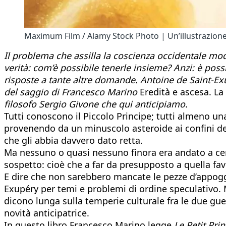
Maximum Film / Alamy Stock Photo | Un’illustrazione 
Il problema che assilla la coscienza occidentale mod
verità: com’è possibile tenerle insieme? Anzi: è po
risposte a tante altre domande. Antoine de Saint-Exup
del saggio di Francesco Marino
Eredità e ascesa. La 
filosofo Sergio Givone che qui anticipiamo.
Tutti conoscono il Piccolo Principe; tutti almeno una 
provenendo da un minuscolo asteroide ai confini del
che gli abbia davvero dato retta.
Ma nessuno o quasi nessuno finora era andato a cerc
sospetto: cioè che a far da presupposto a quella favo
E dire che non sarebbero mancate le pezze d’appogg
Exupéry per temi e problemi di ordine speculativo. 
dicono lunga sulla temperie culturale fra le due gu
novità anticipatrice.
In questo libro Francesco Marino legge
Le Petit Pri