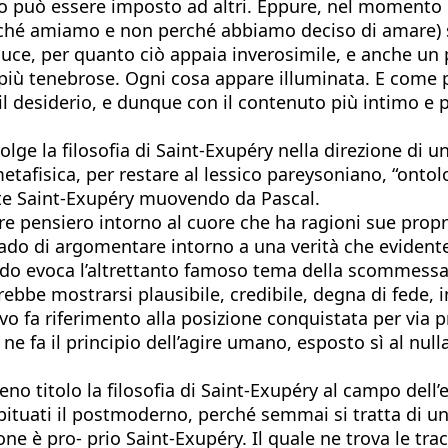
o può essere imposto ad altri. Eppure, nel momento 
ché amiamo e non perché abbiamo deciso di amare) s
uce, per quanto ciò appaia inverosimile, e anche un po
 più tenebrose. Ogni cosa appare illuminata. E come 
l desiderio, e dunque con il contenuto più intimo e 
lge la filosofia di Saint-Exupéry nella direzione di u
metafisica, per restare al lessico pareysoniano, “onto
ente Saint-Exupéry muovendo da Pascal.
ebre pensiero intorno al cuore che ha ragioni sue propr
grado di argomentare intorno a una verità che evide
econdo evoca l’altrettanto famoso tema della scommessa
e mostrarsi plausibile, credibile, degna di fede, in 
o fa riferimento alla posizione conquistata per via p
 ne fa il principio dell’agire umano, esposto sì al n
eno titolo la filosofia di Saint-Exupéry al campo del
bituati il postmoderno, perché semmai si tratta di un
e è pro- prio Saint-Exupéry. Il quale ne trova le tra