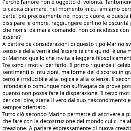
Perché l’amore non è oggetto di volontà. Tantomen
ci capita di amare, nel momento in cui amiamo per
parte, più precisamente nel nostro cuore, e questa l
dissipare le ombre, raggiungere perfino le oscurità
che non si dà mai a comando, non coincidesse con i
essere?
A partire da considerazioni di questo tipo Marino svo
senso e della verità dell’essere (e che quindi è una 
di Marino: quello che invita a leggere filosoficam
Tre sono i motivi per farlo. Il primo riguarda il cel
sentimenti o intuizioni, ma forme del discorso in 
certo è irriducibile alla logica e alla scienza. Il s
infondata o comunque non suffragata da prove potrebb
quanto non possa fare la disperazione. Il terzo motiv
per così dire, stana il vero dal suo nascondimento e
sempre orientato.
Tutto ciò secondo Marino permette di ascrivere a pi
che fare con la decostruzione del mondo cui ci ha a
creazione. A parlare espressamente di nuova creazion