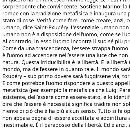
sorprendente che convincente. Sostiene Marino: la fil
rompe con la tradizione metafisica e inaugura una p
stato di cose. Verità come fare, come creare, anzi,
umano, dice Saint-Exupéry. L’essenziale umano non è
umano non è a disposizione dell’uomo, come se l’uom
Al contrario, in esso l’uomo incontra il suo sé più pr
Come da una trascendenza, l’essere strappa l’uomo all
è l’uomo ad accendere nell’essere una luce che non è
natura. Questa irriducibilità è la libertà. E la libert
mondo, ma dell’essere in quanto tale. Il mondo sarà
Exupéry – suo primo dovere sarà fuggirsene via, tornare
E come potrebbe l’uomo rispondere a questo appello 
metafisica (per esempio la metafisica che Luigi Pare
esistente, dell’essere come essere-stato, e lo iden
dire che l’essere è necessità significa tradire non solo
niente di ciò che è ha più alcun senso. Tutto si fa o
non appaia degna di essere accettata e addirittura 
inestimabile. È il paradosso della libertà. Ed è anzi,