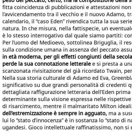
fitta coincidenza di pubblicazioni e attestazioni non
l’avvicendamento tra il vecchio e il nuovo Adamo, tra
calendario, il “caso Eden” rivendica tutta la sua seri
natura. In che misura, nella fattispecie, un eventual
è lo stesso interrogativo dal quale siamo partiti: 
Per l’uomo del Medioevo, sottolinea Briguglia, il re
sulla condizione umana in assenza del peccato assume
in età moderna, per gli effetti congiunti della seco
perde la sua connotazione letterale
e si presta a una
scanzonata rivisitazione del già ricordato Twain, per
Nella sua storia culturale di Adamo ed Eva, Greenbla
significativo su due grandi personalità di credenti 
dettagliata raffigurazione letteraria dell’Eden prima
determinante sulla visione espressa nelle rispettive
di risarcimento, mentre il malmaritato Milton ideali
dell’estremizzazione è sempre in agguato,
ma a susc
lui lo “stato d’innocenza” è in sostanza lo “stato 
ugandesi. Gioco intellettuale raffinatissimo, non si 