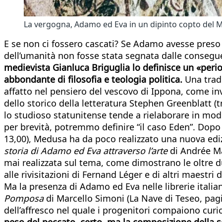
La vergogna, Adamo ed Eva in un dipinto copto del 
E se non ci fossero cascati? Se Adamo avesse preso 
dell’umanità non fosse stata segnata dalle consegu
medievista Gianluca Briguglia lo definisce un «perio
abbondante di filosofia e teologia politica.
Una trad
affatto nel pensiero del vescovo di Ippona, come i
dello storico della letteratura Stephen Greenblatt (t
lo studioso statunitense tende a rielaborare in modo 
per brevità, potremmo definire “il caso Eden”. Dopo
13,00), Medusa ha da poco realizzato una nuova edizi
storia di Adamo ed Eva attraverso l’arte
di Andrée Ma
mai realizzata sul tema, come dimostrano le oltre d
alle rivisitazioni di Fernand Léger e di altri maestri
Ma la presenza di Adamo ed Eva nelle librerie italia
Pomposa
di Marcello Simoni (La Nave di Teseo, pagi
dell’affresco nel quale i progenitori compaiono curi
peso del peccato, certo, ma la composizione della sc