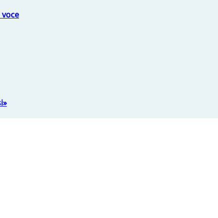
a voce
i»