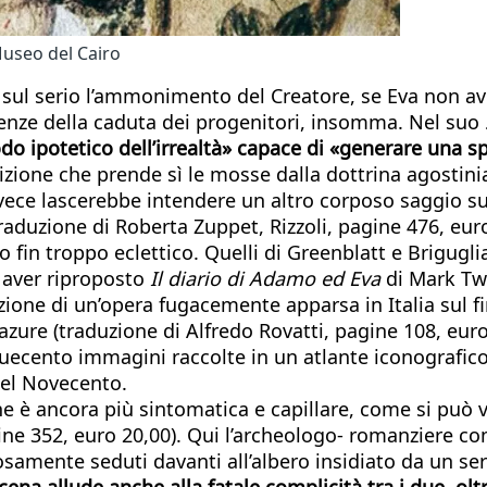
Museo del Cairo
sul serio l’ammonimento del Creatore, se Eva non ave
enze della caduta dei progenitori, insomma. Nel suo
do ipotetico dell’irrealtà» capace di «generare una s
izione che prende sì le mosse dalla dottrina agostini
nvece lascerebbe intendere un altro corposo saggio s
raduzione di Roberta Zuppet, Rizzoli, pagine 476, euro
fin troppo eclettico. Quelli di Greenblatt e Briguglia
 aver riproposto
Il diario di Adamo ed Eva
di Mark Twa
one di un’opera fugacemente apparsa in Italia sul fini
zure (traduzione di Alfredo Rovatti, pagine 108, eur
uecento immagini raccolte in un atlante iconografico
 del Novecento.
ne è ancora più sintomatica e capillare, come si può 
ne 352, euro 20,00). Qui l’archeologo- romanziere co
osamente seduti davanti all’albero insidiato da un s
ena allude anche alla fatale complicità tra i due, olt