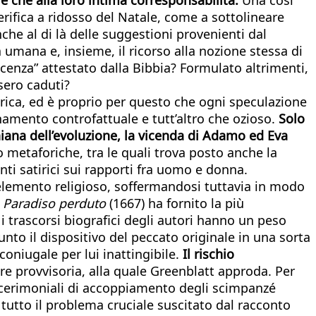
erifica a ridosso del Natale, come a sottolineare
che al di là delle suggestioni provenienti dal
za umana e, insieme, il ricorso alla nozione stessa di
ocenza” attestato dalla Bibbia? Formulato altrimenti,
sero caduti?
orica, ed è proprio per questo che ogni speculazione
namento controfattuale e tutt’altro che ozioso.
Solo
iniana dell’evoluzione, la vicenda di Adamo ed Eva
 o metaforiche, tra le quali trova posto anche la
unti satirici sui rapporti fra uomo e donna.
l’elemento religioso, soffermandosi tuttavia in modo
l
Paradiso perduto
(1667) ha fornito la più
 i trascorsi biografici degli autori hanno un peso
nto il dispositivo del peccato originale in una sorta
oniugale per lui inattingibile.
Il rischio
re provvisoria, alla quale Greenblatt approda. Per
ai cerimoniali di accoppiamento degli scimpanzé
 tutto il problema cruciale suscitato dal racconto