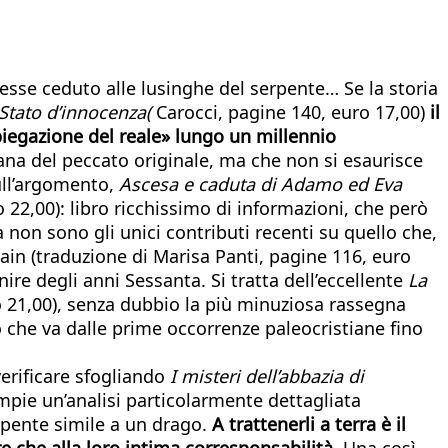
sse ceduto alle lusinghe del serpente… Se la storia
Stato d’innocenza(
Carocci, pagine 140, euro 17,00)
il
piegazione del reale» lungo un millennio
ana del peccato originale, ma che non si esaurisce
ull’argomento,
Ascesa e caduta di Adamo ed Eva
 22,00): libro ricchissimo di informazioni, che però
 non sono gli unici contributi recenti su quello che,
in (traduzione di Marisa Panti, pagine 116, euro
re degli anni Sessanta. Si tratta dell’eccellente
La
o 21,00), senza dubbio la più minuziosa rassegna
 che va dalle prime occorrenze paleocristiane fino
verificare sfogliando
I misteri dell’abbazia di
mpie un’analisi particolarmente dettagliata
erpente simile a un drago.
A trattenerli a terra è il
re che alla loro intima corresponsabilità.
Una così