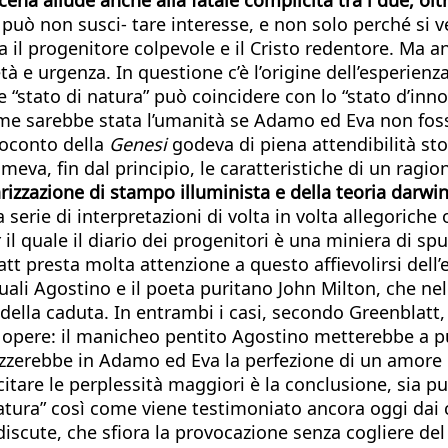
 può non susci- tare interesse, e non solo perché si v
 il progenitore colpevole e il Cristo redentore. Ma an
età e urgenza. In questione c’è l’origine dell’esperien
e “stato di natura” può coincidere con lo “stato d’inn
come sarebbe stata l’umanità se Adamo ed Eva non fos
soconto della
Genesi
godeva di piena attendibilità st
va, fin dal principio, le caratteristiche di un ragio
larizzazione di stampo illuminista e della teoria darw
 serie di interpretazioni di volta in volta allegoriche
 il quale il diario dei progenitori è una miniera di sp
tt presta molta attenzione a questo affievolirsi del
quali Agostino e il poeta puritano John Milton, che ne
 della caduta. In entrambi i casi, secondo Greenblatt,
 opere: il manicheo pentito Agostino metterebbe a pu
zzerebbe in Adamo ed Eva la perfezione di un amore c
itare le perplessità maggiori è la conclusione, sia pu
di natura” così come viene testimoniato ancora oggi d
discute, che sfiora la provocazione senza cogliere del