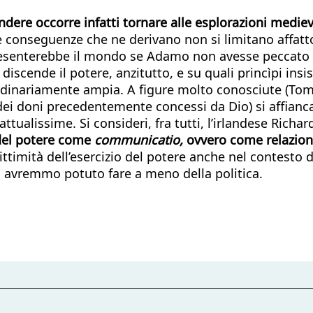
ndere occorre infatti tornare alle esplorazioni medie
le conseguenze che ne derivano non si limitano affat
senterebbe il mondo se Adamo non avesse peccato si
iscende il potere, anzitutto, e su quali princìpi insis
dinariamente ampia. A figure molto conosciute (Tomm
dei doni precedentemente concessi da Dio) si affiancan
tualissime. Si consideri, fra tutti, l’irlandese Richa
 del potere come
communicatio,
ovvero come relazio
ttimità dell’esercizio del potere anche nel contesto 
 avremmo potuto fare a meno della politica.