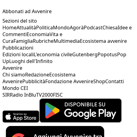
Abbonati ad Avvenire
Sezioni del sito
Home
Attualità
Politica
Mondo
Agorà
Podcast
Chiesa
Idee e
Commenti
Economia
Vita e
Cura
Famiglia
Rubriche
Multimedia
Ecosistema avvenire
Pubblicazioni
Edizioni locali
L'economia civile
Gutenberg
Popotus
Pop
Up
Luoghi dell'Infinito
Avvenire
Chi siamo
Redazione
Ecosistema
Avvenire
Pubblicità
Fondazione Avvenire
Shop
Contatti
Mondo CEI
SIR
Radio InBlu
TV2000
FISC