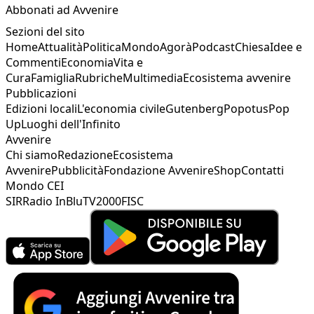
Abbonati ad Avvenire
Sezioni del sito
Home
Attualità
Politica
Mondo
Agorà
Podcast
Chiesa
Idee e
Commenti
Economia
Vita e
Cura
Famiglia
Rubriche
Multimedia
Ecosistema avvenire
Pubblicazioni
Edizioni locali
L'economia civile
Gutenberg
Popotus
Pop
Up
Luoghi dell'Infinito
Avvenire
Chi siamo
Redazione
Ecosistema
Avvenire
Pubblicità
Fondazione Avvenire
Shop
Contatti
Mondo CEI
SIR
Radio InBlu
TV2000
FISC