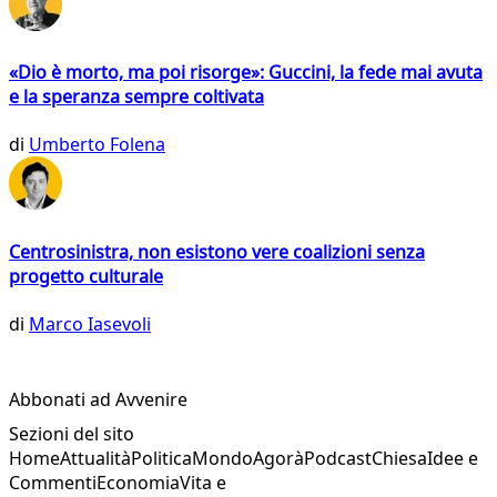
«Dio è morto, ma poi risorge»: Guccini, la fede mai avuta
e la speranza sempre coltivata
di
Umberto Folena
Centrosinistra, non esistono vere coalizioni senza
progetto culturale
di
Marco Iasevoli
Abbonati ad Avvenire
Sezioni del sito
Home
Attualità
Politica
Mondo
Agorà
Podcast
Chiesa
Idee e
Commenti
Economia
Vita e