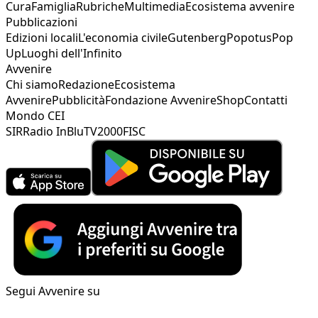
Cura
Famiglia
Rubriche
Multimedia
Ecosistema avvenire
Pubblicazioni
Edizioni locali
L'economia civile
Gutenberg
Popotus
Pop
Up
Luoghi dell'Infinito
Avvenire
Chi siamo
Redazione
Ecosistema
Avvenire
Pubblicità
Fondazione Avvenire
Shop
Contatti
Mondo CEI
SIR
Radio InBlu
TV2000
FISC
Segui Avvenire su