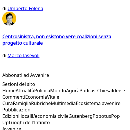
di
Umberto Folena
Centrosinistra, non esistono vere coalizioni senza
progetto culturale
di
Marco Iasevoli
Abbonati ad Avvenire
Sezioni del sito
Home
Attualità
Politica
Mondo
Agorà
Podcast
Chiesa
Idee e
Commenti
Economia
Vita e
Cura
Famiglia
Rubriche
Multimedia
Ecosistema avvenire
Pubblicazioni
Edizioni locali
L'economia civile
Gutenberg
Popotus
Pop
Up
Luoghi dell'Infinito
Avvenire