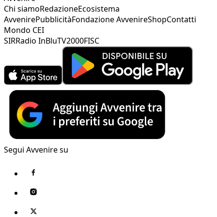
Chi siamo
Redazione
Ecosistema
Avvenire
Pubblicità
Fondazione Avvenire
Shop
Contatti
Mondo CEI
SIR
Radio InBlu
TV2000
FISC
Segui Avvenire su