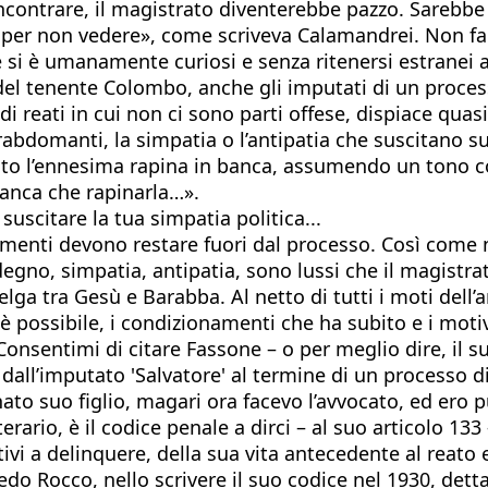
 incontrare, il magistrato diventerebbe pazzo. Sarebb
a per non vedere», come scriveva Calamandrei. Non far
 se si è umanamente curiosi e senza ritenersi estranei
del tenente Colombo, anche gli imputati di un process
 di reati in cui non ci sono parti offese, dispiace qua
 rabdomanti, la simpatia o l’antipatia che suscitano 
to l’ennesima rapina in banca, assumendo un tono con
banca che rapinarla…».
 suscitare la tua simpatia politica...
menti devono restare fuori dal processo. Così come n
egno, simpatia, antipatia, sono lussi che il magistra
elga tra Gesù e Barabba. Al netto di tutti i moti dell’
 è possibile, i condizionamenti che ha subito e i mot
». Consentimi di citare Fassone – o per meglio dire, il 
 dall’imputato 'Salvatore' al termine di un processo d
 nato suo figlio, magari ora facevo l’avvocato, ed er
rario, è il codice penale a dirci – al suo articolo 133 
tivi a delinquere, della sua vita antecedente al reato e
fredo Rocco, nello scrivere il suo codice nel 1930, de