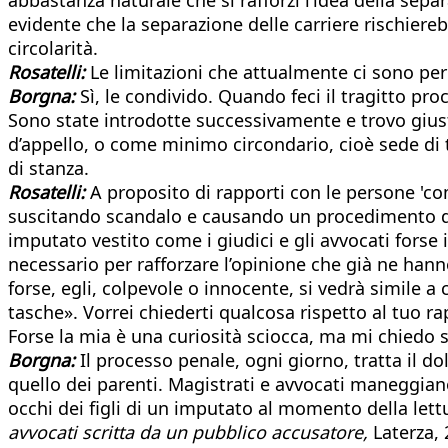
evidente che la separazione delle carriere rischiere
circolarità.
Rosatelli:
Le limitazioni che attualmente ci sono per 
Borgna:
Sì, le condivido. Quando feci il tragitto pr
Sono state introdotte successivamente e trovo giusto
d’appello, o come minimo circondario, cioè sede di tri
di stanza.
Rosatelli:
A proposito di rapporti con le persone 'com
suscitando scandalo e causando un procedimento disc
imputato vestito come i giudici e gli avvocati forse 
necessario per rafforzare l’opinione che già ne hann
forse, egli, colpevole o innocente, si vedrà simile 
tasche». Vorrei chiederti qualcosa rispetto al tuo r
Forse la mia è una curiosità sciocca, ma mi chiedo se
Borgna:
Il processo penale, ogni giorno, tratta il d
quello dei parenti. Magistrati e avvocati maneggiano
occhi dei figli di un imputato al momento della lett
avvocati scritta da un pubblico accusatore,
Laterza, 