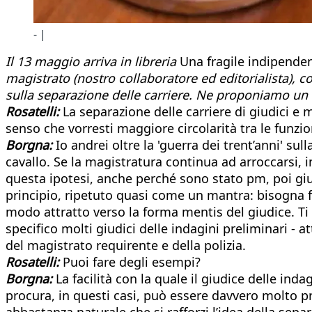
- |
Il 13 maggio arriva in libreria
Una fragile indipende
magistrato (nostro collaboratore ed editorialista), con
sulla separazione delle carriere. Ne proponiamo un es
Rosatelli:
La separazione delle carriere di giudici e 
senso che vorresti maggiore circolarità tra le funz
Borgna:
Io andrei oltre la 'guerra dei trent’anni' sul
cavallo. Se la magistratura continua ad arroccarsi, i
questa ipotesi, anche perché sono stato pm, poi gi
principio, ripetuto quasi come un mantra: bisogna fa
modo attratto verso la forma mentis del giudice. Ti 
specifico molti giudici delle indagini preliminari - a
del magistrato requirente e della polizia.
Rosatelli:
Puoi fare degli esempi?
Borgna:
La facilità con la quale il giudice delle inda
procura, in questi casi, può essere davvero molto pr
abbastanza naturale che si rafforzi l’idea della sep