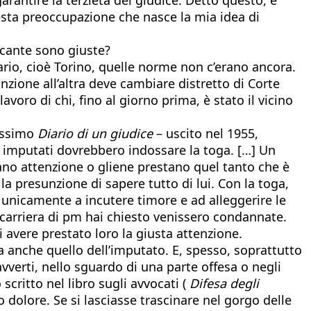
uesta preoccupazione che nasce la mia idea di
icante sono giuste?
dario, cioè Torino, quelle norme non c’erano ancora.
zione all’altra deve cambiare distretto di Corte
avoro di chi, fino al giorno prima, è stato il vicino
lissimo
Diario di un giudice
– uscito nel 1955,
i imputati dovrebbero indossare la toga. […] Un
stano attenzione o gliene prestano quel tanto che è
la presunzione di sapere tutto di lui. Con la toga,
e unicamente a incutere timore e ad alleggerire le
a carriera di pm hai chiesto venissero condannate.
i avere prestato loro la giusta attenzione.
ma anche quello dell’imputato. E, spesso, soprattutto
vverti, nello sguardo di una parte offesa o negli
critto nel libro sugli avvocati (
Difesa degli
 dolore. Se si lasciasse trascinare nel gorgo delle