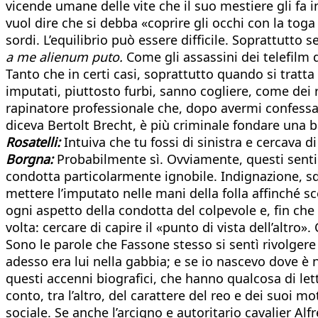
vicende umane delle vite che il suo mestiere gli fa
vuol dire che si debba «coprire gli occhi con la tog
sordi. L’equilibrio può essere difficile. Soprattutto
a me alienum puto.
Come gli assassini dei telefilm 
Tanto che in certi casi, soprattutto quando si tratta
imputati, piuttosto furbi, sanno cogliere, come dei
rapinatore professionale che, dopo avermi confessa
diceva Bertolt Brecht, è più criminale fondare una 
Rosatelli:
Intuiva che tu fossi di sinistra e cercava di
Borgna:
Probabilmente sì. Ovviamente, questi senti
condotta particolarmente ignobile. Indignazione, sd
mettere l’imputato nelle mani della folla affinché sc
ogni aspetto della condotta del colpevole e, fin che
volta: cercare di capire il «punto di vista dell’altro
Sono le parole che Fassone stesso si sentì rivolgere
adesso era lui nella gabbia; e se io nascevo dove è
questi accenni biografici, che hanno qualcosa di lette
conto, tra l’altro, del carattere del reo e dei suoi mo
sociale. Se anche l’arcigno e autoritario cavalier Al