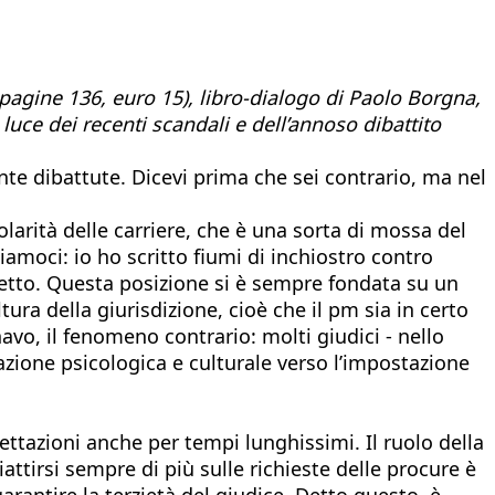
pagine 136, euro 15), libro-dialogo di Paolo Borgna,
 luce dei recenti scandali e dell’annoso dibattito
nte dibattute. Dicevi prima che sei contrario, ma nel
colarità delle carriere, che è una sorta di mossa del
iamoci: io ho scritto fiumi di inchiostro contro
etto. Questa posizione si è sempre fondata su un
ra della giurisdizione, cioè che il pm sia in certo
vo, il fenomeno contrario: molti giudici - nello
ttrazione psicologica e culturale verso l’impostazione
rcettazioni anche per tempi lunghissimi. Il ruolo della
ttirsi sempre di più sulle richieste delle procure è
arantire la terzietà del giudice. Detto questo, è