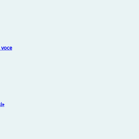
a voce
i»