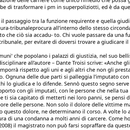
bbe di trasformare i pm in superpoliziotti, ed è da q
il passaggio tra la funzione requirente e quella giud
ocura-tribunaleprocura all’interno dello stesso circon
 che ciò sia accadu- to. Chi vuole passare da una fun
bunale, per evitare di doversi trovare a giudicare il l
uni' che popolano i palazzi di giustizia, nel suo bel
iplinare all’autore – Dante Troisi scrive: «Anche gl
imporrà rispetto agli uni e agli altri che non gli pre
o. Ognuna delle due parti si palleggia l’imputato con 
a chi lo giudica e lo difende. Sennò questo segno serv
apporto con gli imputati, con le persone che nella tu
 ti sia capitato di metterti nei loro panni, se pensi d
olore delle persone. Non solo il dolore delle vittime 
 questo dolore, ne determinano il corso. A volte lo a
ura di una condanna a molti anni di carcere. Come ho s
2008) il magistrato non può farsi sopraffare da questo