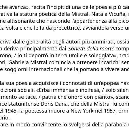
e avanza», recita l’incipit di una delle poesie più ca
itiva la statura poetica della Mistral. Nata a Vicuña, i
 altisonante che nasconde l’appartenenza alla picco
volta e che le fa da precettrice, avviandola verso una
riva dalle generalità degli autori più ammirati, ossia
sa deriva principalmente dai
Sonetti della morte
compo
rono, / io ti deporrò in terra umile e soleggiata», tra
ttori, Gabriela Mistral comincia a ottenere incarichi 
 soggiorni internazionali che la portano a vivere anc
sua poesia acquisisce i connotati di un’epopea nazion
izioni sociali. «Erba immensa e indifesa, / solo silen
imento se tace, / patria che onoro con pianto», sca
trice statunitense Doris Dana, che della Mistral fu 
 nel 1945, la poetessa muore a New York nel 1957, or
ario.
are in modo convincente lo svolgersi della parabola u