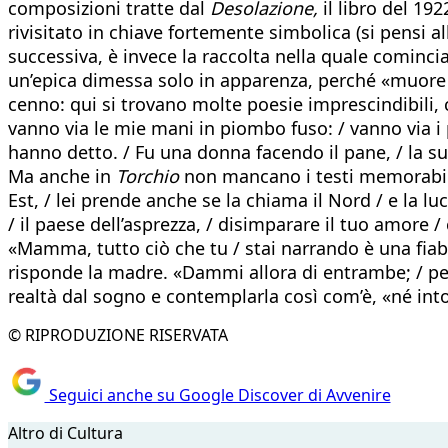
composizioni tratte dal
Desolazione,
il libro del 192
rivisitato in chiave fortemente simbolica (si pensi a
successiva, è invece la raccolta nella quale comincia
un’epica dimessa solo in apparenza, perché «muore l
cenno: qui si trovano molte poesie imprescindibili
vanno via le mie mani in piombo fuso: / vanno via i
hanno detto. / Fu una donna facendo il pane, / la s
Ma anche in
Torchio
non mancano i testi memorabili, 
Est, / lei prende anche se la chiama il Nord / e la luc
/ il paese dell’asprezza, / disimparare il tuo amore /
«Mamma, tutto ciò che tu / stai narrando è una fiab
risponde la madre. «Dammi allora di entrambe; / per
realtà dal sogno e contemplarla così com’è, «né in
© RIPRODUZIONE RISERVATA
Seguici anche su Google Discover di Avvenire
Altro di Cultura