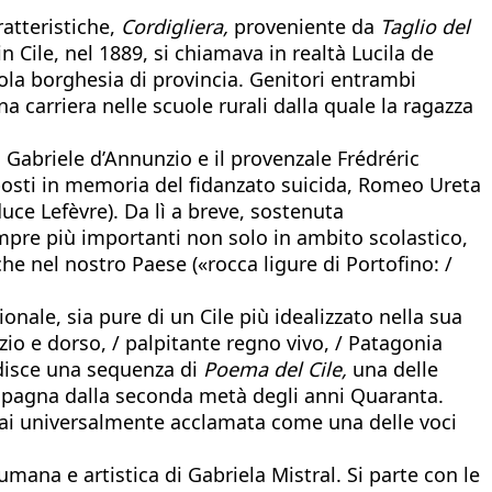
ratteristiche,
Cordigliera,
proveniente da
Taglio del
n Cile, nel 1889, si chiamava in realtà Lucila de
la borghesia di provincia. Genitori entrambi
 carriera nelle scuole rurali dalla quale la ragazza
 Gabriele d’Annunzio e il provenzale Frédréric
sti in memoria del fidanzato suicida, Romeo Ureta
duce Lefèvre). Da lì a breve, sostenuta
sempre più importanti non solo in ambito scolastico,
he nel nostro Paese («rocca ligure di Portofino: /
ale, sia pure di un Cile più idealizzato nella sua
zio e dorso, / palpitante regno vivo, / Patagonia
ndisce una sequenza di
Poema del Cile,
una delle
compagna dalla seconda metà degli anni Quaranta.
mai universalmente acclamata come una delle voci
mana e artistica di Gabriela Mistral. Si parte con le