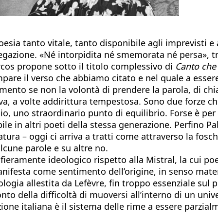
sia tanto vitale, tanto disponibile agli imprevisti e 
 negazione. «Né intorpidita né smemorata né persa», t
rcos propone sotto il titolo complessivo di
Canto che
pare il verso che abbiamo citato e nel quale a essere 
pidimento se non la volontà di prendere la parola, di c
giva, a volte addirittura tempestosa. Sono due forze ch
pio, uno straordinario punto di equilibrio. Forse è per
 in altri poeti della stessa generazione. Perfino Pa
atura – oggi ci arriva a tratti come attraverso la fosc
lcune parole e su altre no.
ieramente ideologico rispetto alla Mistral, la cui po
manifesta come sentimento dell’origine, in senso mate
ologia allestita da Lefèvre, fin troppo essenziale su
onto della difficoltà di muoversi all’interno di un 
ione italiana è il sistema delle rime a essere parzial