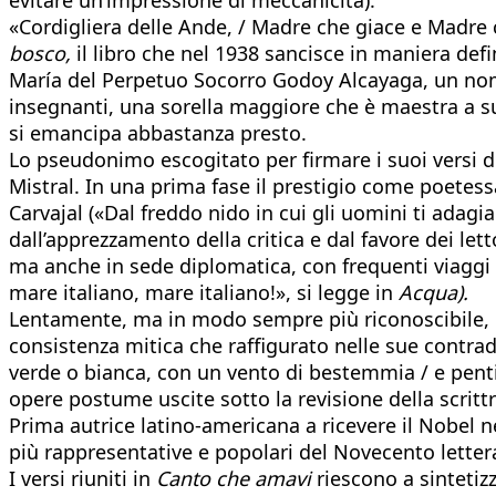
«Cordigliera delle Ande, / Madre che giace e Madre ch
bosco,
il libro che nel 1938 sancisce in maniera defin
María del Perpetuo Socorro Godoy Alcayaga, un nome
insegnanti, una sorella maggiore che è maestra a sua 
si emancipa abbastanza presto.
Lo pseudonimo escogitato per firmare i suoi versi de
Mistral. In una prima fase il prestigio come poetes
Carvajal («Dal freddo nido in cui gli uomini ti adagia
dall’apprezzamento della critica e dal favore dei le
ma anche in sede diplomatica, con frequenti viaggi e
mare italiano, mare italiano!», si legge in
Acqua).
Lentamente, ma in modo sempre più riconoscibile, la 
consistenza mitica che raffigurato nelle sue contradd
verde o bianca, con un vento di bestemmia / e pent
opere postume uscite sotto la revisione della scrit
Prima autrice latino-americana a ricevere il Nobel
più rappresentative e popolari del Novecento letter
I versi riuniti in
Canto che amavi
riescono a sintetizz