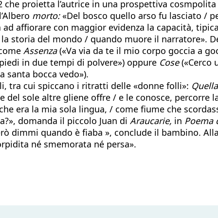
2 che proietta l’autrice in una prospettiva cosmpolita 
ll’Albero
morto:
«Del bosco quello arso fu lasciato / p
 ad affiorare con maggior evidenza la capacità, tipica
a storia del mondo / quando muore il narratore». De
, come
Assenza
(«Va via da te il mio corpo goccia a goc
 piedi in due tempi di polvere») oppure
Cose
(«Cerco u
ua santa bocca vedo»).
tra cui spiccano i ritratti delle «donne folli»:
Quell
e del sole altre gliene offre / e le conosce, percorre l
 che era la mia sola lingua, / come fiume che scordasse
a?», domanda il piccolo Juan di
Araucarie,
in
Poema d
ò dimmi quando è fiaba », conclude il bambino. Alla 
torpidita né smemorata né persa».