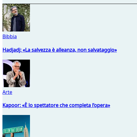
Bibbia
Hadjadj: «La salvezza è alleanza, non salvataggio»
Arte
Kapoor: «È lo spettatore che completa l’opera»