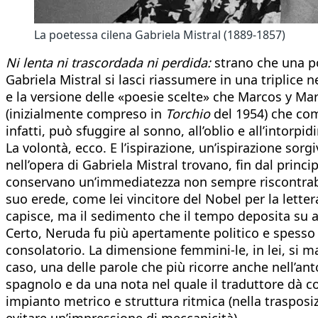
La poetessa cilena Gabriela Mistral (1889-1857)
Ni lenta ni trascordada ni perdida:
strano che una poe
Gabriela Mistral si lasci riassumere in una triplice
e la versione delle «poesie scelte» che Marcos y Ma
(inizialmente compreso in
Torchio
del 1954) che com
infatti, può sfuggire al sonno, all’oblio e all’intor
La volontà, ecco. E l’ispirazione, un’ispirazione sor
nell’opera di Gabriela Mistral trovano, fin dal princi
conservano un’immediatezza non sempre riscontrabile
suo erede, come lei vincitore del Nobel per la letter
capisce, ma il sedimento che il tempo deposita su a
Certo, Neruda fu più apertamente politico e spesso f
consolatorio. La dimensione femmini-le, in lei, si 
caso, una delle parole che più ricorre anche nell’ant
spagnolo e da una nota nel quale il traduttore dà c
impianto metrico e struttura ritmica (nella trasposiz
evitare un’impressione di meccanicità).