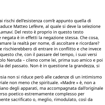
ai rischi dell’esistenza com’è appunto quella di
raduce Matteo Lefèvre, al quale si deve la selezione
 amavi.
Del resto è proprio in questo testo
negata è in effetti la negazione stessa. Che cosa,
hiamare la realtà per nome, di ascoltare e ricordare?
e rischierebbero di entrare in conflitto e che invece
 questo che, con il passare del tempo, i suoi versi
blo Neruda – cileno come lei, prima suo amico e poi
hia del passato. Non è in questione la grandezza, si
esia non si riduce però alle cadenze di un intimismo
riale non meno che spirituale. «Madre » è, non a
l piano degli apparati, ma accompagnata dall’originale
universo poetico estremamente complesso per
mente sacrificato o, meglio, rimodulato, così da