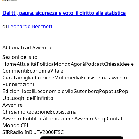
Delitti, paura, sicurezza e voto: il diritto alla statistica
di
Leonardo Becchetti
Abbonati ad Avvenire
Sezioni del sito
Home
Attualità
Politica
Mondo
Agorà
Podcast
Chiesa
Idee e
Commenti
Economia
Vita e
Cura
Famiglia
Rubriche
Multimedia
Ecosistema avvenire
Pubblicazioni
Edizioni locali
L'economia civile
Gutenberg
Popotus
Pop
Up
Luoghi dell'Infinito
Avvenire
Chi siamo
Redazione
Ecosistema
Avvenire
Pubblicità
Fondazione Avvenire
Shop
Contatti
Mondo CEI
SIR
Radio InBlu
TV2000
FISC