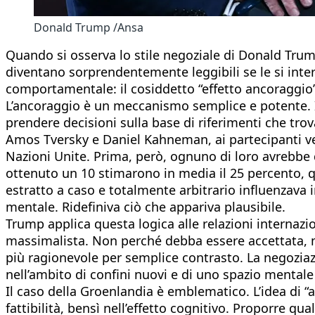
Donald Trump /Ansa
Quando si osserva lo stile negoziale di Donald Trump
diventano sorprendentemente leggibili se le si inter
comportamentale: il cosiddetto “effetto ancoraggio”
L’ancoraggio è un meccanismo semplice e potente. In 
prendere decisioni sulla base di riferimenti che trov
Amos Tversky e Daniel Kahneman, ai partecipanti ven
Nazioni Unite. Prima, però, ognuno di loro avrebbe 
ottenuto un 10 stimarono in media il 25 percento, qu
estratto a caso e totalmente arbitrario influenzava 
mentale. Ridefiniva ciò che appariva plausibile.
Trump applica questa logica alle relazioni internaz
massimalista. Non perché debba essere accettata, m
più ragionevole per semplice contrasto. La negoziaz
nell’ambito di confini nuovi e di uno spazio mentale
Il caso della Groenlandia è emblematico. L’idea di “
fattibilità, bensì nell’effetto cognitivo. Proporre 