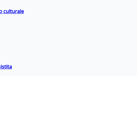
o culturale
istita