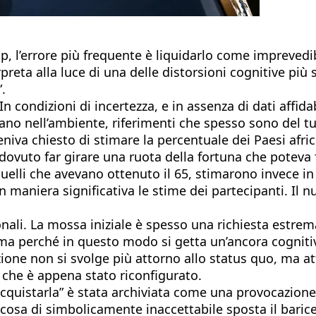
, l’errore più frequente è liquidarlo come imprevedib
preta alla luce di una delle distorsioni cognitive pi
.
condizioni di incertezza, e in assenza di dati affidab
ano nell’ambiente, riferimenti che spesso sono del tut
iva chiesto di stimare la percentuale dei Paesi afric
dovuto far girare una ruota della fortuna che poteva 
elli che avevano ottenuto il 65, stimarono invece in 
in maniera significativa le stime dei partecipanti. I
ionali. La mossa iniziale è spesso una richiesta estr
a perché in questo modo si getta un’ancora cognitiva
ione non si svolge più attorno allo status quo, ma a
 che è appena stato riconfigurato.
acquistarla” è stata archiviata come una provocazione 
qualcosa di simbolicamente inaccettabile sposta il bar