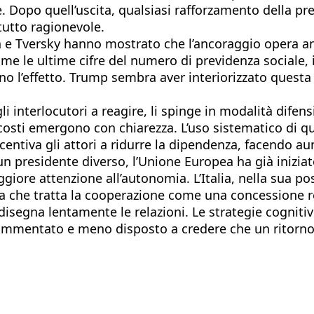
 Dopo quell’uscita, qualsiasi rafforzamento della pres
tutto ragionevole.
an e Tversky hanno mostrato che l’ancoraggio opera 
ome le ultime cifre del numero di previdenza sociale, 
o l’effetto. Trump sembra aver interiorizzato questa
li interlocutori a reagire, li spinge in modalità dife
costi emergono con chiarezza. L’uso sistematico di qu
centiva gli attori a ridurre la dipendenza, facendo au
 presidente diverso, l’Unione Europea ha già iniziato
ggiore attenzione all’autonomia. L’Italia, nella sua p
a che tratta la cooperazione come una concessione rev
isegna lentamente le relazioni. Le strategie cogniti
rammentato e meno disposto a credere che un ritorno 