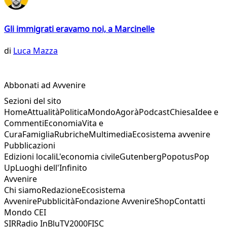
Gli immigrati eravamo noi, a Marcinelle
di
Luca Mazza
Abbonati ad Avvenire
Sezioni del sito
Home
Attualità
Politica
Mondo
Agorà
Podcast
Chiesa
Idee e
Commenti
Economia
Vita e
Cura
Famiglia
Rubriche
Multimedia
Ecosistema avvenire
Pubblicazioni
Edizioni locali
L'economia civile
Gutenberg
Popotus
Pop
Up
Luoghi dell'Infinito
Avvenire
Chi siamo
Redazione
Ecosistema
Avvenire
Pubblicità
Fondazione Avvenire
Shop
Contatti
Mondo CEI
SIR
Radio InBlu
TV2000
FISC