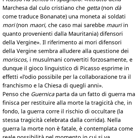
Marchesa dal culo cristiano che
getta
(non
dà
come traduce Bonanate) una moneta ai soldati
mori
(non
maori,
che caso mai sarebbe
mauri
in
quanto provenienti dalla Mauritania) difensori
della Vergine». Il riferimento ai mori difensori
della Vergine sembra alludere alla questione dei
moriscos,
i musulmani convertiti forzosamente, e
dunque il gioco linguistico di Picasso esprime in
effetti «l’odio possibile per la collaborazione tra il
franchismo e la Chiesa di quegli anni».
Penso che
Guernica
parta da un fatto di guerra ma
finisca per restituire alla morte la tragicità che, in
fondo, la guerra corre il rischio di occultare (la
stessa tragicità celebrata dalla corrida). Nella
guerra la morte non è fatale, è contemplata come
reale possibilità nel momento in cui si va