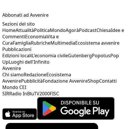
Abbonati ad Avvenire
Sezioni del sito
Home
Attualità
Politica
Mondo
Agorà
Podcast
Chiesa
Idee e
Commenti
Economia
Vita e
Cura
Famiglia
Rubriche
Multimedia
Ecosistema avvenire
Pubblicazioni
Edizioni locali
L'economia civile
Gutenberg
Popotus
Pop
Up
Luoghi dell'Infinito
Avvenire
Chi siamo
Redazione
Ecosistema
Avvenire
Pubblicità
Fondazione Avvenire
Shop
Contatti
Mondo CEI
SIR
Radio InBlu
TV2000
FISC