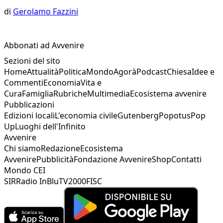
di
Gerolamo Fazzini
Abbonati ad Avvenire
Sezioni del sito
Home
Attualità
Politica
Mondo
Agorà
Podcast
Chiesa
Idee e
Commenti
Economia
Vita e
Cura
Famiglia
Rubriche
Multimedia
Ecosistema avvenire
Pubblicazioni
Edizioni locali
L'economia civile
Gutenberg
Popotus
Pop
Up
Luoghi dell'Infinito
Avvenire
Chi siamo
Redazione
Ecosistema
Avvenire
Pubblicità
Fondazione Avvenire
Shop
Contatti
Mondo CEI
SIR
Radio InBlu
TV2000
FISC