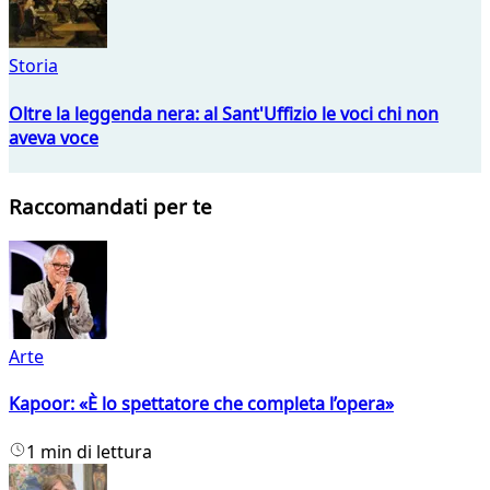
Storia
Oltre la leggenda nera: al Sant'Uffizio le voci chi non
aveva voce
Raccomandati per te
Arte
Kapoor: «È lo spettatore che completa l’opera»
1 min di lettura