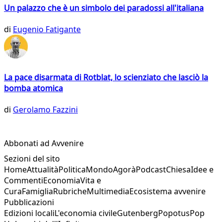
Un palazzo che è un simbolo dei paradossi all'italiana
di
Eugenio Fatigante
La pace disarmata di Rotblat, lo scienziato che lasciò la
bomba atomica
di
Gerolamo Fazzini
Abbonati ad Avvenire
Sezioni del sito
Home
Attualità
Politica
Mondo
Agorà
Podcast
Chiesa
Idee e
Commenti
Economia
Vita e
Cura
Famiglia
Rubriche
Multimedia
Ecosistema avvenire
Pubblicazioni
Edizioni locali
L'economia civile
Gutenberg
Popotus
Pop