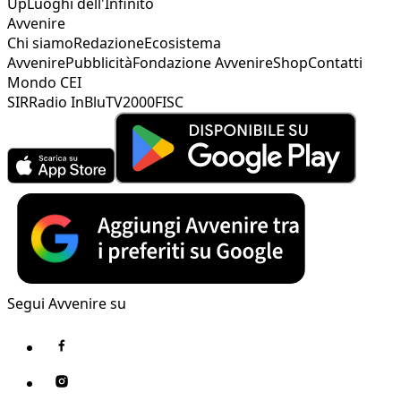
Up
Luoghi dell'Infinito
Avvenire
Chi siamo
Redazione
Ecosistema
Avvenire
Pubblicità
Fondazione Avvenire
Shop
Contatti
Mondo CEI
SIR
Radio InBlu
TV2000
FISC
Segui Avvenire su