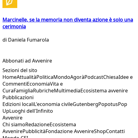
Marcinelle, se la memoria non diventa azione è solo una
cerimonia
di
Daniela Fumarola
Abbonati ad Avvenire
Sezioni del sito
Home
Attualità
Politica
Mondo
Agorà
Podcast
Chiesa
Idee e
Commenti
Economia
Vita e
Cura
Famiglia
Rubriche
Multimedia
Ecosistema avvenire
Pubblicazioni
Edizioni locali
L'economia civile
Gutenberg
Popotus
Pop
Up
Luoghi dell'Infinito
Avvenire
Chi siamo
Redazione
Ecosistema
Avvenire
Pubblicità
Fondazione Avvenire
Shop
Contatti
Mondo CEI