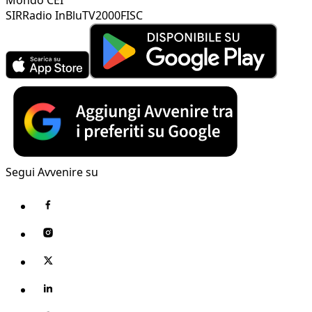
SIR
Radio InBlu
TV2000
FISC
Segui Avvenire su