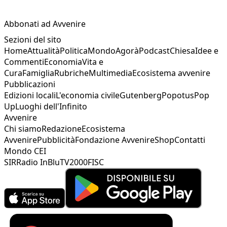
Abbonati ad Avvenire
Sezioni del sito
Home
Attualità
Politica
Mondo
Agorà
Podcast
Chiesa
Idee e
Commenti
Economia
Vita e
Cura
Famiglia
Rubriche
Multimedia
Ecosistema avvenire
Pubblicazioni
Edizioni locali
L'economia civile
Gutenberg
Popotus
Pop
Up
Luoghi dell'Infinito
Avvenire
Chi siamo
Redazione
Ecosistema
Avvenire
Pubblicità
Fondazione Avvenire
Shop
Contatti
Mondo CEI
SIR
Radio InBlu
TV2000
FISC