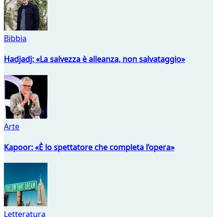
Bibbia
Hadjadj: «La salvezza è alleanza, non salvataggio»
Arte
Kapoor: «È lo spettatore che completa l’opera»
Letteratura