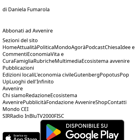
di
Daniela Fumarola
Abbonati ad Avvenire
Sezioni del sito
Home
Attualità
Politica
Mondo
Agorà
Podcast
Chiesa
Idee e
Commenti
Economia
Vita e
Cura
Famiglia
Rubriche
Multimedia
Ecosistema avvenire
Pubblicazioni
Edizioni locali
L'economia civile
Gutenberg
Popotus
Pop
Up
Luoghi dell'Infinito
Avvenire
Chi siamo
Redazione
Ecosistema
Avvenire
Pubblicità
Fondazione Avvenire
Shop
Contatti
Mondo CEI
SIR
Radio InBlu
TV2000
FISC