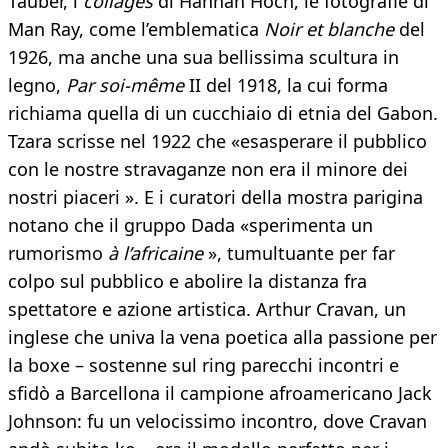
Tauber, i
collages
di Hannah Höch, le fotografie di
Man Ray, come l’emblematica
Noir et blanche
del
1926, ma anche una sua bellissima scultura in
legno,
Par soi-même
II del 1918, la cui forma
richiama quella di un cucchiaio di etnia del Gabon.
Tzara scrisse nel 1922 che «esasperare il pubblico
con le nostre stravaganze non era il minore dei
nostri piaceri ». E i curatori della mostra parigina
notano che il gruppo Dada «sperimenta un
rumorismo
à l’africaine
», tumultuante per far
colpo sul pubblico e abolire la distanza fra
spettatore e azione artistica. Arthur Cravan, un
inglese che univa la vena poetica alla passione per
la boxe – sostenne sul ring parecchi incontri e
sfidò a Barcellona il campione afroamericano Jack
Johnson: fu un velocissimo incontro, dove Cravan