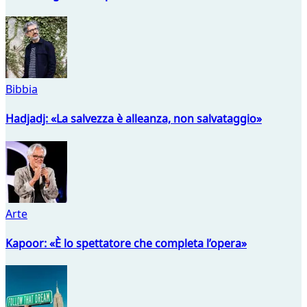
Bibbia
Hadjadj: «La salvezza è alleanza, non salvataggio»
Arte
Kapoor: «È lo spettatore che completa l’opera»