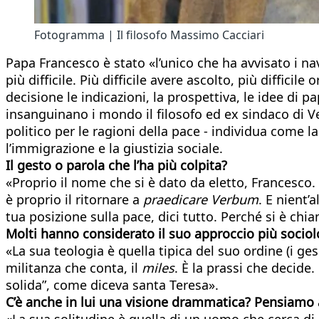
Fotogramma | Il filosofo Massimo Cacciari
Papa Francesco è stato «l’unico che ha avvisato i na
più difficile. Più difficile avere ascolto, più diffici
decisione le indicazioni, la prospettiva, le idee di 
insanguinano i mondo il filosofo ed ex sindaco di V
politico per le ragioni della pace - individua come 
l’immigrazione e la giustizia sociale.
Il gesto o parola che l’ha più colpita?
«Proprio il nome che si è dato da eletto, Francesco
è proprio il ritornare a
praedicare Verbum
. E nient’
tua posizione sulla pace, dici tutto. Perché si è ch
Molti hanno considerato il suo approccio più sociol
«La sua teologia è quella tipica del suo ordine (i g
militanza che conta, il
miles
. È la prassi che decide
solida”, come diceva santa Teresa».
C’è anche in lui una visione drammatica? Pensiamo a
«La sua solitudine è quella di un uomo che cerca di 