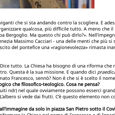
viganti che si sta andando contro la scogliera. E ade
le organizzare qualcosa, più difficile tutto. A meno che
papa Bergoglio. Ma questo chi può dirlo?». Nell’impegn
enezia Massimo Cacciari - una delle menti che più si 
lascito del pontefice una «ragionevolezza» rimasta in
. Dice tutto. La Chiesa ha bisogno di una riforma che
altro. Questa è la sua missione. E quando dici
praedic
iamato Francesco, sennò? Non è che si è scelto il nom
ogico che filosofico-teologico. Cosa ne pensa?
esuiti ndr) nel quale ovviamente possono esserci gran
. L’albero si vede dai frutti. C’è questo elemento non 
ll’immagine da solo in piazza San Pietro sotto il Cov
riformare la Chiesa nel nome di Francesco e di Ignaz