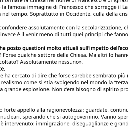
 la famosa immagine di Francesco che sorregge il La
nel tempo. Soprattutto in Occidente, culla della cris
 confondere assolutamente con la secolarizzazione, ch
invece è il venir meno di tutti quei principi che fanno l
ha posto questioni molto attuali sull’impatto dell’eco
to? Forse qualche settore della Chiesa. Ma altri lo h
ascoltato? Assolutamente nessuno».
ce.
che ha cercato di dire che forse sarebbe sembrato più
 realismo come si stia svolgendo nel mondo la “terza 
ca grande esplosione. Non c’era bisogno di spirito pro
o forte appello alla ragionevolezza: guardate, continu
oni nucleari, sperando che si autogovernino. Vanno sp
 è intervenuto: immigrazione, diseguaglianze e grandi 