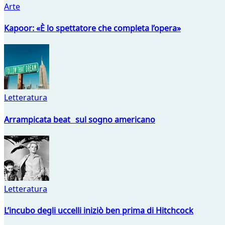
Arte
Kapoor: «È lo spettatore che completa l’opera»
Letteratura
Arrampicata beat sul sogno americano
Letteratura
L’incubo degli uccelli iniziò ben prima di Hitchcock