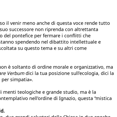
sso il venir meno anche di questa voce rende tutto
 il suo successore non riprenda con altrettanta
o del pontefice per fermare i conflitti che
stanno spendendo nel dibattito intellettuale e
ascoltata su questo tema e su altri come
 non è soltanto di ordine morale e organizzativo, ma
are Verbum
dici la tua posizione sull’ecologia, dici la
e per simpatia».
di menti teologiche e grande studio, ma è la
contemplativo nell’ordine di Ignazio, questa “mistica
id.
io, due grandi salvatori della Chiesa in due epoche