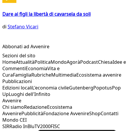
Dare ai figli la libertà di cavarsela da soli
di
Stefano Vicari
Abbonati ad Avvenire
Sezioni del sito
Home
Attualità
Politica
Mondo
Agorà
Podcast
Chiesa
Idee e
Commenti
Economia
Vita e
Cura
Famiglia
Rubriche
Multimedia
Ecosistema avvenire
Pubblicazioni
Edizioni locali
L'economia civile
Gutenberg
Popotus
Pop
Up
Luoghi dell'Infinito
Avvenire
Chi siamo
Redazione
Ecosistema
Avvenire
Pubblicità
Fondazione Avvenire
Shop
Contatti
Mondo CEI
SIR
Radio InBlu
TV2000
FISC