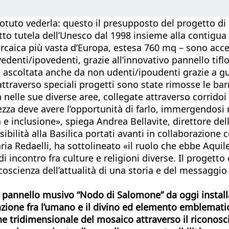
potuto vederla: questo il presupposto del progetto di i
otto tutela dell’Unesco dal 1998 insieme alla contigua
rcaica più vasta d’Europa, estesa 760 mq – sono acces
edenti/ipovedenti, grazie all’innovativo pannello tif
ere ascoltata anche da non udenti/ipoudenti grazie a g
, attraverso speciali progetti sono state rimosse le ba
ca nelle sue diverse aree, collegate attraverso corrido
zza deve avere l’opportunità di farlo, immergendosi nel
 e inclusione», spiega Andrea Bellavite, direttore de
ibilità alla Basilica portati avanti in collaborazione c
a Redaelli, ha sottolineato «il ruolo che ebbe Aquile
 incontro fra culture e religioni diverse. Il proget
oscienza dell’attualità di una storia e del messaggio 
 pannello musivo “Nodo di Salomone” da oggi installat
giunzione fra l’umano e il divino ed elemento emblema
tridimensionale del mosaico attraverso il riconoscimen