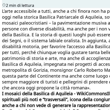
2 min di lettura
L’arte accessibile a tutti, anche a chi finora non ha 
oggi nella storica Basilica Patriarcale di Aquileia, s
mosaici paleocristiani – la pavimentazione musiva a
persone con diverse disabilità, ma anche per i non v
della Basilica. E la storia di questi luoghi può ess
dei Segni, o il sistema labiale oralista. In aggiunta
disabilità motoria, per favorire l’accesso alla Basili
per tutti, perché chiunque voglia gustare tanta belle
patrimonio di storia e arte, ma anche di accoglienza
Basilica di Aquileia, impegnata nei progetti di access
metropolita di Gorizia, monsignor Carlo Roberto Mari
questa parte del Continente ma anche come luogo di
sempre maggiore di turisti e pellegrini di prendere c
che ancora oggi propone la città romana».
I mosaici della Basilica di Aquileia - WikiCommonsIl
spirituali più noti e “trasversali”, icona della con
anche a chi non vede di generare la rappresentazione 