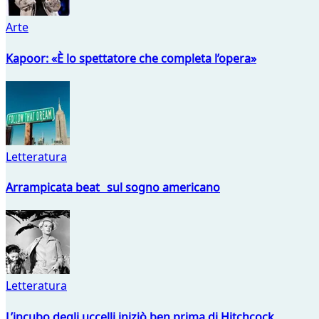
Arte
Kapoor: «È lo spettatore che completa l’opera»
Letteratura
Arrampicata beat sul sogno americano
Letteratura
L’incubo degli uccelli iniziò ben prima di Hitchcock