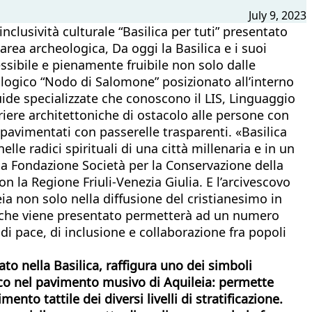
July 9, 2023
nclusività culturale “Basilica per tuti” presentato
 area archeologica, Da oggi la Basilica e i suoi
sibile e pienamente fruibile non solo dalle
lologico “Nodo di Salomone” posizionato all’interno
uide specializzate che conoscono il LIS, Linguaggio
rriere architettoniche di ostacolo alle persone con
i pavimentati con passerelle trasparenti. «Basilica
le radici spirituali di una città millenaria e in un
lla Fondazione Società per la Conservazione della
on la Regione Friuli-Venezia Giulia. E l’arcivescovo
ia non solo nella diffusione del cristianesimo in
to che viene presentato permetterà ad un numero
di pace, di inclusione e collaborazione fra popoli
o nella Basilica, raffigura uno dei simboli
tico nel pavimento musivo di Aquileia: permette
to tattile dei diversi livelli di stratificazione.