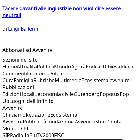
Tacere davanti alle ingiustizie non vuol dire essere
neutrali
di
Luigi Ballerini
Abbonati ad Avvenire
Sezioni del sito
Home
Attualità
Politica
Mondo
Agorà
Podcast
Chiesa
Idee e
Commenti
Economia
Vita e
Cura
Famiglia
Rubriche
Multimedia
Ecosistema avvenire
Pubblicazioni
Edizioni locali
L'economia civile
Gutenberg
Popotus
Pop
Up
Luoghi dell'Infinito
Avvenire
Chi siamo
Redazione
Ecosistema
Avvenire
Pubblicità
Fondazione Avvenire
Shop
Contatti
Mondo CEI
SIR
Radio InBlu
TV2000
FISC