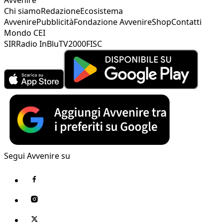
Chi siamo
Redazione
Ecosistema
Avvenire
Pubblicità
Fondazione Avvenire
Shop
Contatti
Mondo CEI
SIR
Radio InBlu
TV2000
FISC
Segui Avvenire su