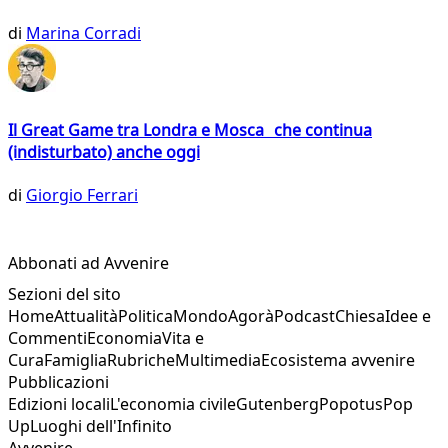
di
Marina Corradi
Il Great Game tra Londra e Mosca che continua
(indisturbato) anche oggi
di
Giorgio Ferrari
Abbonati ad Avvenire
Sezioni del sito
Home
Attualità
Politica
Mondo
Agorà
Podcast
Chiesa
Idee e
Commenti
Economia
Vita e
Cura
Famiglia
Rubriche
Multimedia
Ecosistema avvenire
Pubblicazioni
Edizioni locali
L'economia civile
Gutenberg
Popotus
Pop
Up
Luoghi dell'Infinito
Avvenire