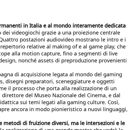
rmanenti in Italia e al mondo interamente dedicata
o dei videogiochi grazie a una proiezione centrale
Quattro postazioni audiovideo mostrano le intro e i
i repertorio relative al making of e al game play, che
cope alla motion capture, fino a segmenti di live
 design, nonché assets di preproduzione provenienti
mpagna di acquisizione legata al mondo del gaming
ds, disegni preparatori, sceneggiature e oggetti
ome il processo che porta alla realizzazione di un
o, direttore del Museo Nazionale del Cinema, e dal
idattica sui temi legati alla gaming culture. Così,
si apre ancora in modo pionieristico a nuovi linguaggi,
metodi di fruizione diversi, ma le intersezioni e le
lla realizzazione di una grande mostra che vedrà la