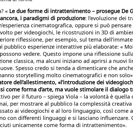
a? «
Le due forme di intrattenimento – prosegue De Ga
 ancora, i paradigmi di produzione
: l’evoluzione dei t
 un’esperienza cinematografica, oppure si può pensare
o volto per videogiochi, le ricostruzioni in 3D di ambi
eriore riflessione, per esempio, sul tema dell’immate
 al pubblico esperienze interattive più elaborate: « M
possono vedere. Questo impone una riflessione sulla 
ne classica, ma alcuni iniziano ad aprirsi a nuovi 
nuove. Spesso credo si tenda a dimenticare che anche 
 hanno storytelling molto cinematografici e non solo»
tore dell’allestimento, «l’introduzione dei videogio
si come forma d’arte, ma vuole stimolare il dialogo 
ivo per il futuro – spiega Viola – la volontà è quella 
i, per mostrare al pubblico la complessità creativa a
sato ai videogiochi e al loro linguaggio, così come ag
o con differenti linguaggi e si lasciano influenzare.
osciuti unicamente come forma di intrattenimento».