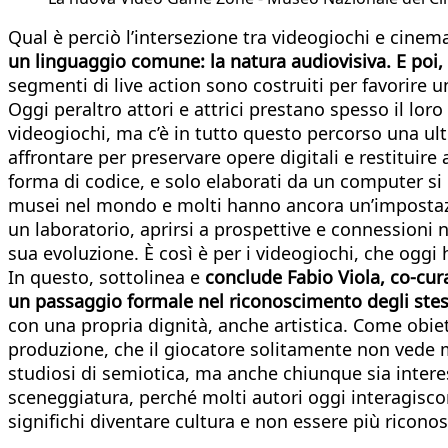
Qual è perciò l’intersezione tra videogiochi e cinem
un linguaggio comune: la natura audiovisiva. E poi,
segmenti di live action sono costruiti per favorire
Oggi peraltro attori e attrici prestano spesso il lor
videogiochi, ma c’è in tutto questo percorso una ult
affrontare per preservare opere digitali e restituire
forma di codice, e solo elaborati da un computer si 
musei nel mondo e molti hanno ancora un’impostazio
un laboratorio, aprirsi a prospettive e connessioni 
sua evoluzione. È così è per i videogiochi, che oggi
In questo, sottolinea e
conclude Fabio Viola, co-cura
un passaggio formale nel riconoscimento degli stes
con una propria dignità, anche artistica. Come obiett
produzione, che il giocatore solitamente non vede ma
studiosi di semiotica, ma anche chiunque sia interes
sceneggiatura, perché molti autori oggi interagiscon
significhi diventare cultura e non essere più ricon