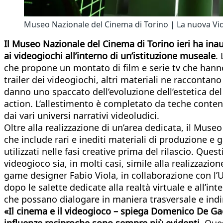
Museo Nazionale del Cinema di Torino | La nuova V
Il Museo Nazionale del Cinema di Torino ieri ha in
ai videogiochi all’interno di un’istituzione museale
.
che propone un montato di film e serie tv che hanno
trailer dei videogiochi, altri materiali ne raccontan
danno uno spaccato dell’evoluzione dell’estetica del
action. L’allestimento è completato da teche conte
dai vari universi narrativi videoludici.
Oltre alla realizzazione di un’area dedicata, il M
che include rari e inediti materiali di produzione e
utilizzati nelle fasi creative prima del rilascio. Que
videogioco sia, in molti casi, simile alla realizzaz
game designer Fabio Viola, in collaborazione con l’Un
dopo le salette dedicate alla realtà virtuale e all’in
che possano dialogare in maniera trasversale e ind
«Il cinema e il videogioco – spiega Domenico De Gaet
influenze reciproche sono sempre più evidenti
. Que