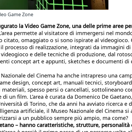
ideo Game Zone
augurato la Video Game Zone, una delle prime aree pe
 L’area permette al visitatore di immergersi nel mond
 citato, omaggiato o si sono ispirate al videogioco. 
o il processo di realizzazione, integrati da immagini d
 videogioco e delle tecniche di produzione, dal rotos
nenti concept art e appunti, sketches e documenti di
useo Nazionale del Cinema ha anche intrapreso una ca
 game design, concept art, manuali tecnici, storyboar
sti materiali, spesso persi o cancellati, sottolineano c
ione di un film. L’area è curata da Domenico De Gaetan
iversità di Torino, che da anni ha avviato ricerca e d
telligenza artificiale, il Museo Nazionale del Cinema 
irizzarsi a un pubblico sempre più ampio, ma come?
ano – hanno caratteristiche, strutture, personalità e 
st’area è perciò il primo passo di un percorso volto a