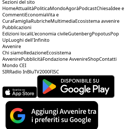
Sezioni del sito
Home
Attualità
Politica
Mondo
Agorà
Podcast
Chiesa
Idee e
Commenti
Economia
Vita e
Cura
Famiglia
Rubriche
Multimedia
Ecosistema avvenire
Pubblicazioni
Edizioni locali
L'economia civile
Gutenberg
Popotus
Pop
Up
Luoghi dell'Infinito
Avvenire
Chi siamo
Redazione
Ecosistema
Avvenire
Pubblicità
Fondazione Avvenire
Shop
Contatti
Mondo CEI
SIR
Radio InBlu
TV2000
FISC