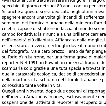
specchio, il giorno dei suoi 80 anni, con un pensier
Sì, anche a questo si era dedicato negli ultimi mesi:
spegnere ancora una volta gli incendi di sofferenza
seminudi nel formicaio umano della miniera d’oro de
celebri, capace di sbattere in faccia al mondo scene
campo fondativa: la rinuncia a una brillante carrier
dell’umanità più dilaniata. Affiancato dalla moglie, L
esserci stato»: ovvero, nei luoghi dove il mondo tr
del fotografo. Ma a caro prezzo. Tanto da far piang
sull’orlo d’un burrone, per una forma grave di malar
reporter. Nel 1991, in Kuwait, in mezzo al fragore de
scamparla solo grazie a una tuta speciale trovata in 
quella catastrofe ecologica, decise di concedersi una 
della mattanza. La schiuma del litorale trapanese p
conosciuto tante volte in vita.
Quegli anni Novanta, dopo due decenni di reportag
dell’agenzia Amazonas Images, esclusivamente dedica
sospensione dell’attività di reporter, al recupero di 