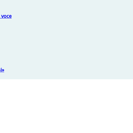
a voce
i»