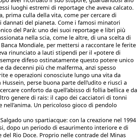
tessi luoghi estremi di reportage che aveva calcato.
a, prima culla della vita, come per cercare di
i dannati del pianeta. Come i famosi minatori
ico del Parà: uno dei suoi reportage e libri più
sionata nella scia, come le altre, di una scelta di
 Banca Mondiale, per mettersi a raccontare le ferite
va rinunciato a lauti stipendi per il «potere di
 ha sempre difeso ostinatamente questo potere unico
ute da decenni più che malferma, anzi spesso
erite e operazioni conosciute lungo una vita da
m Hussein, perse buona parte dell’udito e riuscì a
ercare conforto da quell’abisso di follia bellica e da
tro genere di rais: il capo dei cacciatori di tonni
e nell’anima. Un pericoloso gioco di pendolo
algado uno spartiacque: con la creazione nel 1994
i, dopo un periodo di esaurimento interiore e di
lle del Rio Doce. Proprio nelle contrade del Minas