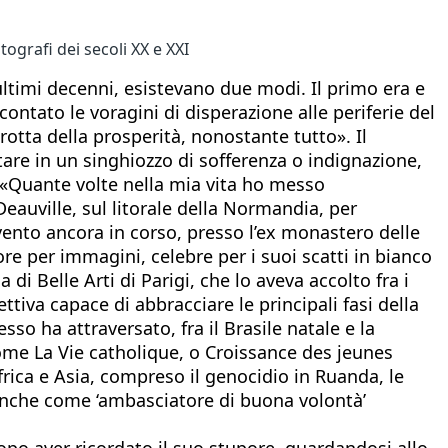
ografi dei secoli XX e XXI
ultimi decenni, esistevano due modi. Il primo era e
ntato le voragini di disperazione alle periferie del
otta della prosperità, nonostante tutto». Il
tare in un singhiozzo di sofferenza o indignazione,
. «Quante volte nella mia vita ho messo
eauville, sul litorale della Normandia, per
vento ancora in corso, presso l’ex monastero delle
re per immagini, celebre per i suoi scatti in bianco
i Belle Arti di Parigi, che lo aveva accolto fra i
iva capace di abbracciare le principali fasi della
sso ha attraversato, fra il Brasile natale e la
come La Vie catholique, o Croissance des jeunes
n Africa e Asia, compreso il genocidio in Ruanda, le
, anche come ‘ambasciatore di buona volontà’
dopo aver ricordato il suo stupore, guardandosi allo