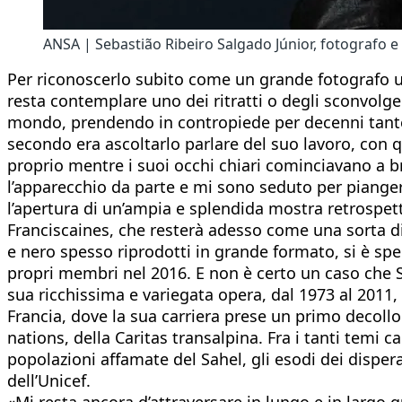
ANSA | Sebastião Ribeiro Salgado Júnior, fotografo e f
Per riconoscerlo subito come un grande fotografo um
resta contemplare uno dei ritratti o degli sconvolge
mondo, prendendo in contropiede per decenni tante de
secondo era ascoltarlo parlare del suo lavoro, con q
proprio mentre i suoi occhi chiari cominciavano a b
l’apparecchio da parte e mi sono seduto per pianger
l’apertura di un’ampia e splendida mostra retrospet
Franciscaines, che resterà adesso come una sorta di 
e nero spesso riprodotti in grande formato, si è spen
propri membri nel 2016. E non è certo un caso che S
sua ricchissima e variegata opera, dal 1973 al 2011, 
Francia, dove la sua carriera prese un primo decollo
nations, della Caritas transalpina. Fra i tanti temi cal
popolazioni affamate del Sahel, gli esodi dei dispe
dell’Unicef.
«Mi resta ancora d’attraversare in lungo e in largo 