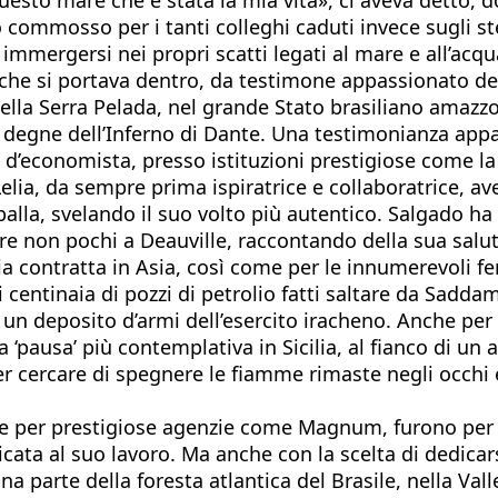
o commosso per i tanti colleghi caduti invece sugli s
 immergersi nei propri scatti legati al mare e all’acqu
 che si portava dentro, da testimone appassionato de
lla Serra Pelada, nel grande Stato brasiliano amazzon
 degne dell’Inferno di Dante. Una testimonianza appas
a d’economista, presso istituzioni prestigiose come la
elia, da sempre prima ispiratrice e collaboratrice, ave
aballa, svelando il suo volto più autentico. Salgado
ere non pochi a Deauville, raccontando della sua sal
ia contratta in Asia, così come per le innumerevoli f
i centinaia di pozzi di petrolio fatti saltare da Sadda
un deposito d’armi dell’esercito iracheno. Anche per c
‘pausa’ più contemplativa in Sicilia, al fianco di un al
er cercare di spegnere le fiamme rimaste negli occhi 
e per prestigiose agenzie come Magnum, furono per S
ta al suo lavoro. Ma anche con la scelta di dedicars
una parte della foresta atlantica del Brasile, nella Va