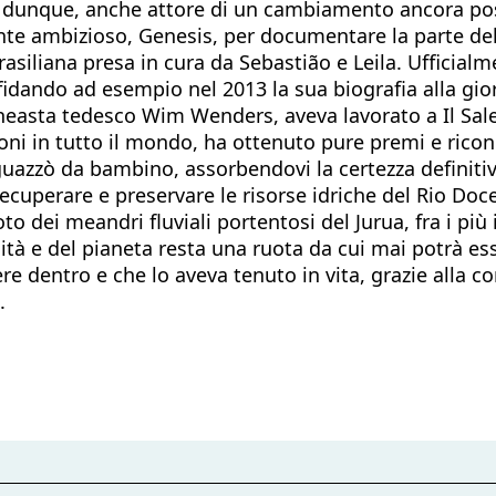
dunque, anche attore di un cambiamento ancora possib
te ambizioso, Genesis, per documentare la parte dell
asiliana presa in cura da Sebastião e Leila. Ufficial
idando ad esempio nel 2013 la sua biografia alla gior
cineasta tedesco Wim Wenders, aveva lavorato a Il Sal
ioni in tutto il mondo, ha ottenuto pure premi e ricon
sguazzò da bambino, assorbendovi la certezza definiti
cuperare e preservare le risorse idriche del Rio Doce. A
oto dei meandri fluviali portentosi del Jurua, fra i pi
tà e del pianeta resta una ruota da cui mai potrà ess
re dentro e che lo aveva tenuto in vita, grazie alla co
.