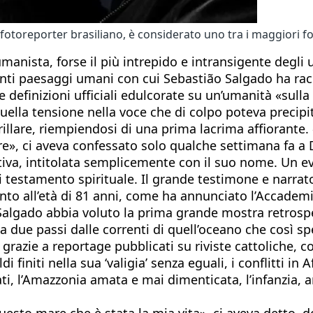
otoreporter brasiliano, è considerato uno tra i maggiori fot
anista, forse il più intrepido e intransigente degli 
nti paesaggi umani con cui Sebastião Salgado ha racco
finizioni ufficiali edulcorate su un’umanità «sulla r
uella tensione nella voce che di colpo poteva precipi
rillare, riempiendosi di una prima lacrima affiorante
e», ci aveva confessato solo qualche settimana fa a D
tiva, intitolata semplicemente con il suo nome. Un e
testamento spirituale. Il grande testimone e narrato
to all’età di 81 anni, come ha annunciato l’Accademia d
algado abbia voluto la prima grande mostra retrospett
a due passi dalle correnti di quell’oceano che così spe
 grazie a reportage pubblicati su riviste cattoliche, 
di finiti nella sua ‘valigia’ senza eguali, i conflitti i
rati, l’Amazzonia amata e mai dimenticata, l’infanzia
questo mare che è stata la mia vita», ci aveva detto, 