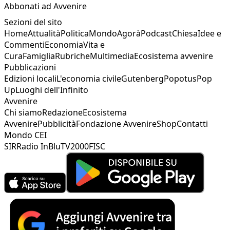
Abbonati ad Avvenire
Sezioni del sito
Home
Attualità
Politica
Mondo
Agorà
Podcast
Chiesa
Idee e
Commenti
Economia
Vita e
Cura
Famiglia
Rubriche
Multimedia
Ecosistema avvenire
Pubblicazioni
Edizioni locali
L'economia civile
Gutenberg
Popotus
Pop
Up
Luoghi dell'Infinito
Avvenire
Chi siamo
Redazione
Ecosistema
Avvenire
Pubblicità
Fondazione Avvenire
Shop
Contatti
Mondo CEI
SIR
Radio InBlu
TV2000
FISC