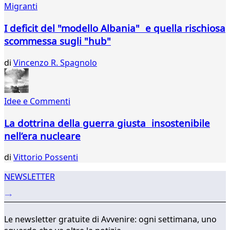
Migranti
330
331
I deficit del "modello Albania" e quella rischiosa
332
scommessa sugli "hub"
333
334
di
Vincenzo R. Spagnolo
335
336
337
Idee e Commenti
338
339
La dottrina della guerra giusta insostenibile
...
nell’era nucleare
342
343
di
Vittorio Possenti
NEWSLETTER
Le newsletter gratuite di Avvenire: ogni settimana, uno