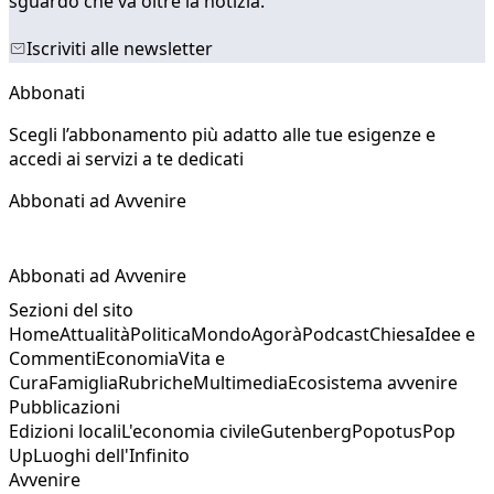
sguardo che va oltre la notizia.
Iscriviti alle newsletter
Abbonati
Scegli l’abbonamento più adatto alle tue esigenze e
accedi ai servizi a te dedicati
Abbonati ad Avvenire
Abbonati ad Avvenire
Sezioni del sito
Home
Attualità
Politica
Mondo
Agorà
Podcast
Chiesa
Idee e
Commenti
Economia
Vita e
Cura
Famiglia
Rubriche
Multimedia
Ecosistema avvenire
Pubblicazioni
Edizioni locali
L'economia civile
Gutenberg
Popotus
Pop
Up
Luoghi dell'Infinito
Avvenire