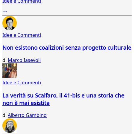
Idee e Commenti
2
...
311
312
313
Idee e Commenti
314
315
Non esistono coalizioni senza progetto culturale
316
317
di
Marco Iasevoli
318
319
320
321
Idee e Commenti
322
323
La verità su Scalfaro, il 41-bis e una storia che
324
non è mai esistita
325
326
di
Alberto Gambino
327
328
329