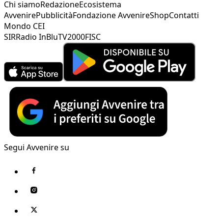
Chi siamo
Redazione
Ecosistema
Avvenire
Pubblicità
Fondazione Avvenire
Shop
Contatti
Mondo CEI
SIR
Radio InBlu
TV2000
FISC
Segui Avvenire su