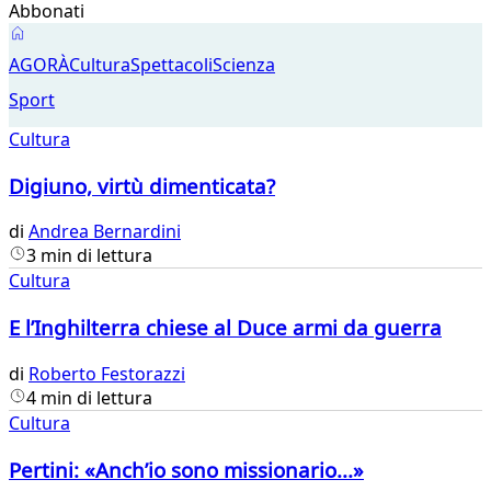
Abbonati
Agorà
AGORÀ
Cultura
Spettacoli
Scienza
Sport
Cultura
Digiuno, virtù dimenticata?
di
Andrea Bernardini
3 min di lettura
Cultura
E l’Inghilterra chiese al Duce armi da guerra
di
Roberto Festorazzi
4 min di lettura
Cultura
Pertini: «Anch’io sono missionario...»