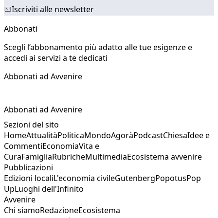
Iscriviti alle newsletter
Abbonati
Scegli l’abbonamento più adatto alle tue esigenze e
accedi ai servizi a te dedicati
Abbonati ad Avvenire
Abbonati ad Avvenire
Sezioni del sito
Home
Attualità
Politica
Mondo
Agorà
Podcast
Chiesa
Idee e
Commenti
Economia
Vita e
Cura
Famiglia
Rubriche
Multimedia
Ecosistema avvenire
Pubblicazioni
Edizioni locali
L'economia civile
Gutenberg
Popotus
Pop
Up
Luoghi dell'Infinito
Avvenire
Chi siamo
Redazione
Ecosistema