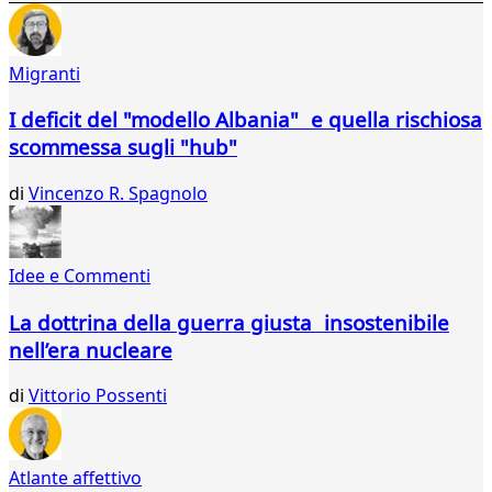
300
301
302
Migranti
303
304
I deficit del "modello Albania" e quella rischiosa
305
scommessa sugli "hub"
306
307
di
Vincenzo R. Spagnolo
308
309
310
311
Idee e Commenti
312
313
La dottrina della guerra giusta insostenibile
314
nell’era nucleare
315
316
di
Vittorio Possenti
317
318
319
Atlante affettivo
320