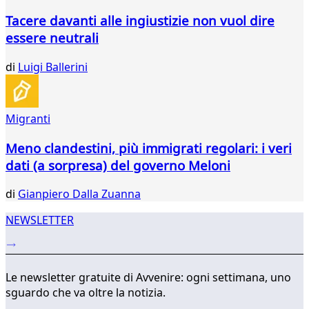
321
Tacere davanti alle ingiustizie non vuol dire
322
essere neutrali
323
324
di
Luigi Ballerini
325
326
327
328
Migranti
...
Meno clandestini, più immigrati regolari: i veri
342
343
dati (a sorpresa) del governo Meloni
di
Gianpiero Dalla Zuanna
NEWSLETTER
Le newsletter gratuite di Avvenire: ogni settimana, uno
sguardo che va oltre la notizia.