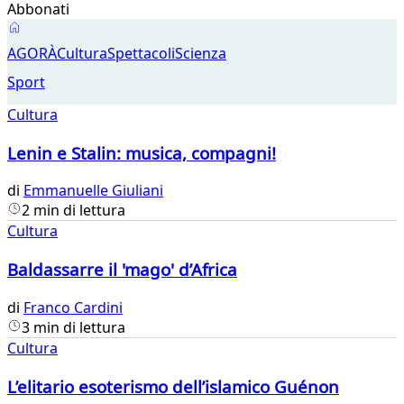
Abbonati
Agorà
AGORÀ
Cultura
Spettacoli
Scienza
Sport
Cultura
Lenin e Stalin: musica, compagni!
di
Emmanuelle Giuliani
2 min di lettura
Cultura
Baldassarre il 'mago' d’Africa
di
Franco Cardini
3 min di lettura
Cultura
L’elitario esoterismo dell’islamico Guénon