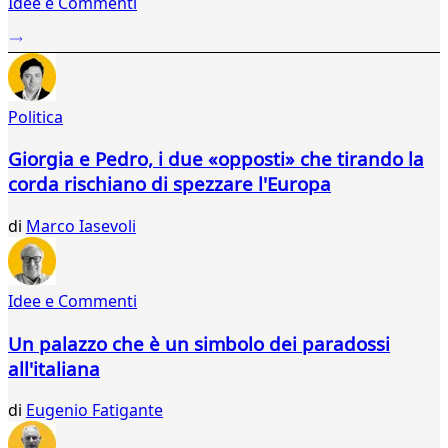
Idee e Commenti
2
...
312
313
314
Politica
315
316
Giorgia e Pedro, i due «opposti» che tirando la
317
corda rischiano di spezzare l'Europa
318
319
di
Marco Iasevoli
320
321
322
323
Idee e Commenti
324
325
Un palazzo che è un simbolo dei paradossi
326
all'italiana
327
328
di
Eugenio Fatigante
329
330