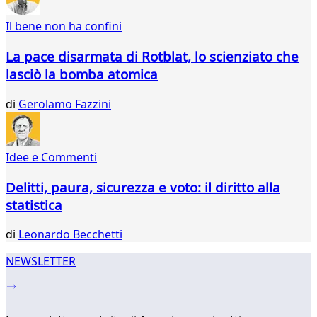
331
Il bene non ha confini
332
333
La pace disarmata di Rotblat, lo scienziato che
334
lasciò la bomba atomica
335
336
di
Gerolamo Fazzini
337
338
339
340
Idee e Commenti
...
Delitti, paura, sicurezza e voto: il diritto alla
342
343
statistica
di
Leonardo Becchetti
NEWSLETTER