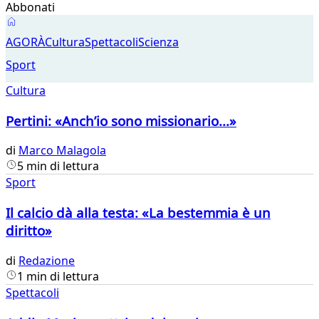
Abbonati
Agorà
AGORÀ
Cultura
Spettacoli
Scienza
Sport
Cultura
Pertini: «Anch’io sono missionario...»
di
Marco Malagola
5 min di lettura
Sport
Il calcio dà alla testa: «La bestemmia è un
diritto»
di
Redazione
1 min di lettura
Spettacoli