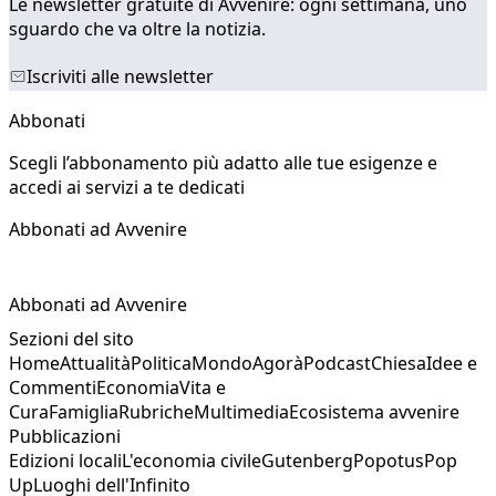
Le newsletter gratuite di Avvenire: ogni settimana, uno
sguardo che va oltre la notizia.
Iscriviti alle newsletter
Abbonati
Scegli l’abbonamento più adatto alle tue esigenze e
accedi ai servizi a te dedicati
Abbonati ad Avvenire
Abbonati ad Avvenire
Sezioni del sito
Home
Attualità
Politica
Mondo
Agorà
Podcast
Chiesa
Idee e
Commenti
Economia
Vita e
Cura
Famiglia
Rubriche
Multimedia
Ecosistema avvenire
Pubblicazioni
Edizioni locali
L'economia civile
Gutenberg
Popotus
Pop
Up
Luoghi dell'Infinito