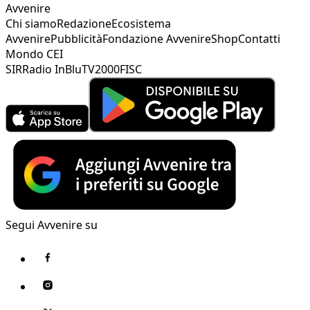
Avvenire
Chi siamo
Redazione
Ecosistema
Avvenire
Pubblicità
Fondazione Avvenire
Shop
Contatti
Mondo CEI
SIR
Radio InBlu
TV2000
FISC
Segui Avvenire su