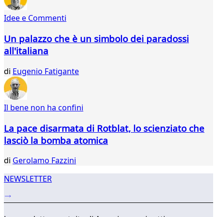
322
Idee e Commenti
323
324
Un palazzo che è un simbolo dei paradossi
325
all'italiana
326
327
di
Eugenio Fatigante
328
329
330
331
Il bene non ha confini
...
La pace disarmata di Rotblat, lo scienziato che
343
344
lasciò la bomba atomica
di
Gerolamo Fazzini
NEWSLETTER