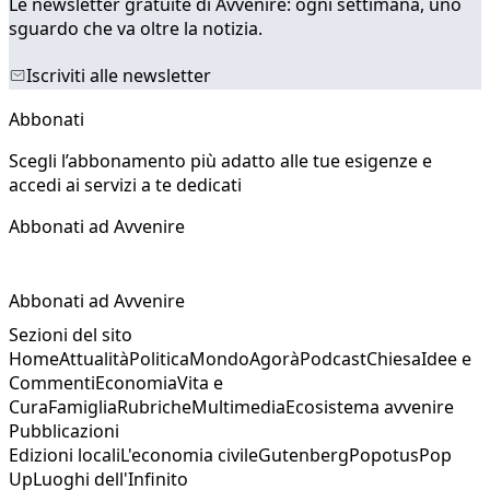
Le newsletter gratuite di Avvenire: ogni settimana, uno
sguardo che va oltre la notizia.
Iscriviti alle newsletter
Abbonati
Scegli l’abbonamento più adatto alle tue esigenze e
accedi ai servizi a te dedicati
Abbonati ad Avvenire
Abbonati ad Avvenire
Sezioni del sito
Home
Attualità
Politica
Mondo
Agorà
Podcast
Chiesa
Idee e
Commenti
Economia
Vita e
Cura
Famiglia
Rubriche
Multimedia
Ecosistema avvenire
Pubblicazioni
Edizioni locali
L'economia civile
Gutenberg
Popotus
Pop
Up
Luoghi dell'Infinito