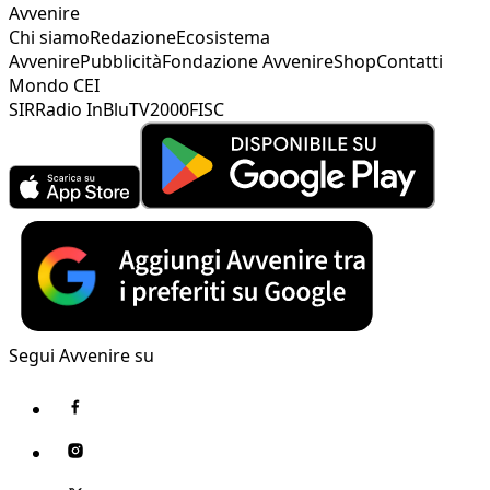
Avvenire
Chi siamo
Redazione
Ecosistema
Avvenire
Pubblicità
Fondazione Avvenire
Shop
Contatti
Mondo CEI
SIR
Radio InBlu
TV2000
FISC
Segui Avvenire su