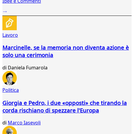
Idee e Commenti
2
...
303
304
305
Lavoro
306
307
Marcinelle, se la memoria non diventa azione è
308
solo una cerimonia
309
310
di
Daniela Fumarola
311
312
313
314
Politica
315
316
Giorgia e Pedro, i due «opposti» che tirando la
317
corda rischiano di spezzare l'Europa
318
319
di
Marco Iasevoli
320
321