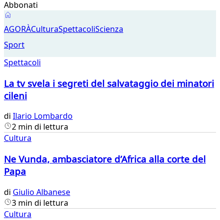
Abbonati
Agorà
AGORÀ
Cultura
Spettacoli
Scienza
Sport
Spettacoli
La tv svela i segreti del salvataggio dei minatori
cileni
di
Ilario Lombardo
2 min di lettura
Cultura
Ne Vunda, ambasciatore d’Africa alla corte del
Papa
di
Giulio Albanese
3 min di lettura
Cultura