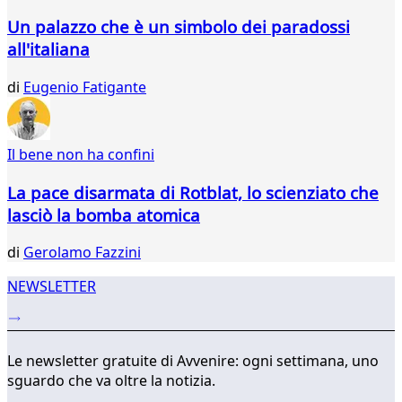
325
Un palazzo che è un simbolo dei paradossi
326
all'italiana
327
328
di
Eugenio Fatigante
329
330
331
332
Il bene non ha confini
...
La pace disarmata di Rotblat, lo scienziato che
343
344
lasciò la bomba atomica
di
Gerolamo Fazzini
NEWSLETTER
Le newsletter gratuite di Avvenire: ogni settimana, uno
sguardo che va oltre la notizia.