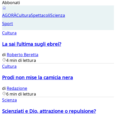
Abbonati
Agorà
AGORÀ
Cultura
Spettacoli
Scienza
Sport
Cultura
La sai l’ultima sugli ebrei?
di
Roberto Beretta
4 min di lettura
Cultura
Prodi non mise la camicia nera
di
Redazione
6 min di lettura
Scienza
Scienziati e Dio, attrazione o repulsione?