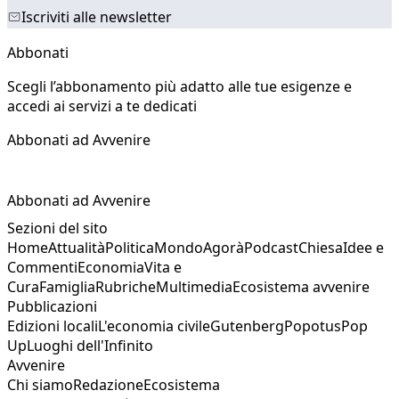
Iscriviti alle newsletter
Abbonati
Scegli l’abbonamento più adatto alle tue esigenze e
accedi ai servizi a te dedicati
Abbonati ad Avvenire
Abbonati ad Avvenire
Sezioni del sito
Home
Attualità
Politica
Mondo
Agorà
Podcast
Chiesa
Idee e
Commenti
Economia
Vita e
Cura
Famiglia
Rubriche
Multimedia
Ecosistema avvenire
Pubblicazioni
Edizioni locali
L'economia civile
Gutenberg
Popotus
Pop
Up
Luoghi dell'Infinito
Avvenire
Chi siamo
Redazione
Ecosistema