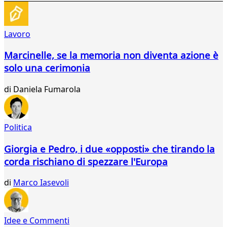
304
305
306
Lavoro
307
308
Marcinelle, se la memoria non diventa azione è
309
solo una cerimonia
310
311
di
Daniela Fumarola
312
313
314
315
Politica
316
317
Giorgia e Pedro, i due «opposti» che tirando la
318
corda rischiano di spezzare l'Europa
319
320
di
Marco Iasevoli
321
322
323
Idee e Commenti
324