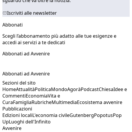
sguardo che va oltre la notizia.
Iscriviti alle newsletter
Abbonati
Scegli l’abbonamento più adatto alle tue esigenze e
accedi ai servizi a te dedicati
Abbonati ad Avvenire
Abbonati ad Avvenire
Sezioni del sito
Home
Attualità
Politica
Mondo
Agorà
Podcast
Chiesa
Idee e
Commenti
Economia
Vita e
Cura
Famiglia
Rubriche
Multimedia
Ecosistema avvenire
Pubblicazioni
Edizioni locali
L'economia civile
Gutenberg
Popotus
Pop
Up
Luoghi dell'Infinito
Avvenire