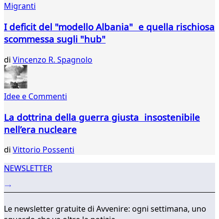
Migranti
339
340
I deficit del "modello Albania" e quella rischiosa
341
scommessa sugli "hub"
342
343
di
Vincenzo R. Spagnolo
Idee e Commenti
La dottrina della guerra giusta insostenibile
nell’era nucleare
di
Vittorio Possenti
NEWSLETTER
Le newsletter gratuite di Avvenire: ogni settimana, uno