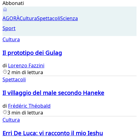
Abbonati
Agorà
AGORÀ
Cultura
Spettacoli
Scienza
Sport
Cultura
Il prototipo dei Gulag
di
Lorenzo Fazzini
2 min di lettura
Spettacoli
Il villaggio del male secondo Haneke
di
Frédéric Théobald
3 min di lettura
Cultura
Erri De Luca: vi racconto il mio Ieshu