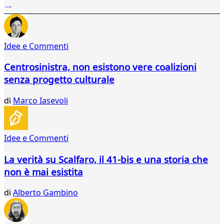
...
319
320
321
Idee e Commenti
322
323
Centrosinistra, non esistono vere coalizioni
324
senza progetto culturale
325
326
di
Marco Iasevoli
327
328
329
330
Idee e Commenti
331
332
La verità su Scalfaro, il 41-bis e una storia che
333
non è mai esistita
334
335
di
Alberto Gambino
336
337
338