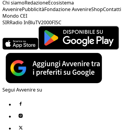
Chi siamo
Redazione
Ecosistema
Avvenire
Pubblicità
Fondazione Avvenire
Shop
Contatti
Mondo CEI
SIR
Radio InBlu
TV2000
FISC
Segui Avvenire su