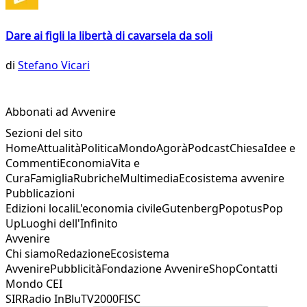
Dare ai figli la libertà di cavarsela da soli
di
Stefano Vicari
Abbonati ad Avvenire
Sezioni del sito
Home
Attualità
Politica
Mondo
Agorà
Podcast
Chiesa
Idee e
Commenti
Economia
Vita e
Cura
Famiglia
Rubriche
Multimedia
Ecosistema avvenire
Pubblicazioni
Edizioni locali
L'economia civile
Gutenberg
Popotus
Pop
Up
Luoghi dell'Infinito
Avvenire
Chi siamo
Redazione
Ecosistema
Avvenire
Pubblicità
Fondazione Avvenire
Shop
Contatti
Mondo CEI
SIR
Radio InBlu
TV2000
FISC