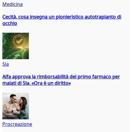
Medicina
Cecità, cosa insegna un pionieristico autotrapianto di
occhio
Sla
Aifa approva la rimborsabilità del primo farmaco per
malati di Sla. «Ora è un diritto»
Procreazione