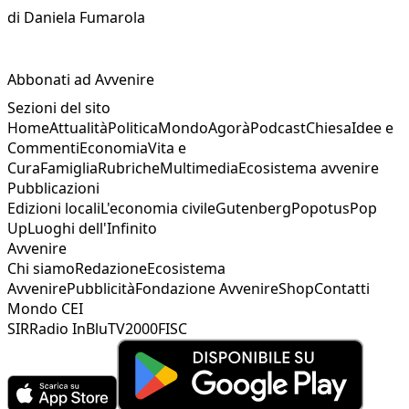
di
Daniela Fumarola
Abbonati ad Avvenire
Sezioni del sito
Home
Attualità
Politica
Mondo
Agorà
Podcast
Chiesa
Idee e
Commenti
Economia
Vita e
Cura
Famiglia
Rubriche
Multimedia
Ecosistema avvenire
Pubblicazioni
Edizioni locali
L'economia civile
Gutenberg
Popotus
Pop
Up
Luoghi dell'Infinito
Avvenire
Chi siamo
Redazione
Ecosistema
Avvenire
Pubblicità
Fondazione Avvenire
Shop
Contatti
Mondo CEI
SIR
Radio InBlu
TV2000
FISC