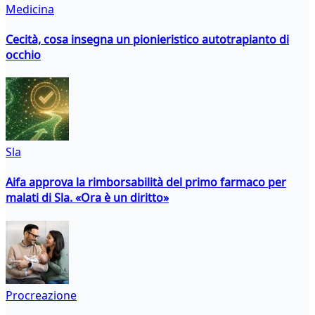
Medicina
Cecità, cosa insegna un pionieristico autotrapianto di
occhio
Sla
Aifa approva la rimborsabilità del primo farmaco per
malati di Sla. «Ora è un diritto»
Procreazione