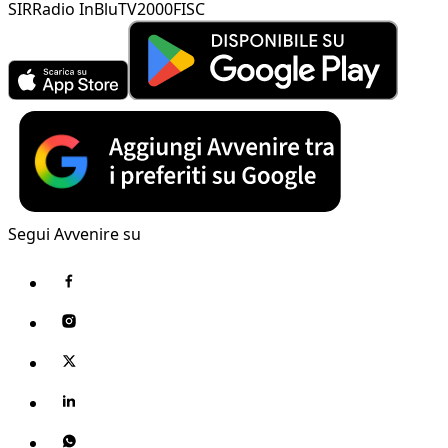
SIR
Radio InBlu
TV2000
FISC
Segui Avvenire su