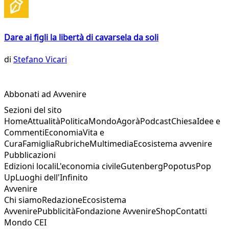
Dare ai figli la libertà di cavarsela da soli
di
Stefano Vicari
Abbonati ad Avvenire
Sezioni del sito
Home
Attualità
Politica
Mondo
Agorà
Podcast
Chiesa
Idee e
Commenti
Economia
Vita e
Cura
Famiglia
Rubriche
Multimedia
Ecosistema avvenire
Pubblicazioni
Edizioni locali
L'economia civile
Gutenberg
Popotus
Pop
Up
Luoghi dell'Infinito
Avvenire
Chi siamo
Redazione
Ecosistema
Avvenire
Pubblicità
Fondazione Avvenire
Shop
Contatti
Mondo CEI