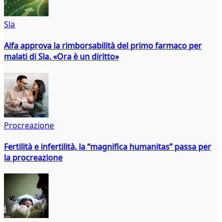
Sla
Aifa approva la rimborsabilità del primo farmaco per
malati di Sla. «Ora è un diritto»
Procreazione
Fertilità e infertilità, la “magnifica humanitas” passa per
la procreazione