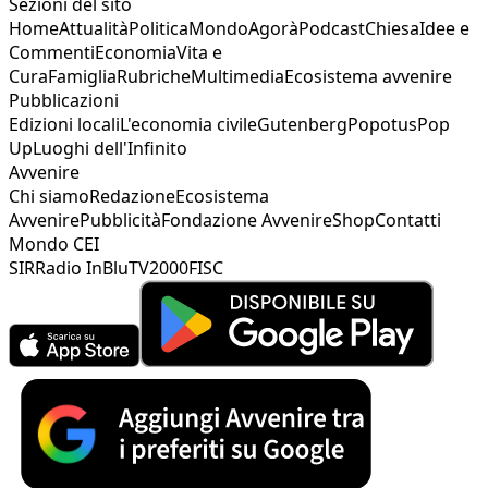
Sezioni del sito
Home
Attualità
Politica
Mondo
Agorà
Podcast
Chiesa
Idee e
Commenti
Economia
Vita e
Cura
Famiglia
Rubriche
Multimedia
Ecosistema avvenire
Pubblicazioni
Edizioni locali
L'economia civile
Gutenberg
Popotus
Pop
Up
Luoghi dell'Infinito
Avvenire
Chi siamo
Redazione
Ecosistema
Avvenire
Pubblicità
Fondazione Avvenire
Shop
Contatti
Mondo CEI
SIR
Radio InBlu
TV2000
FISC