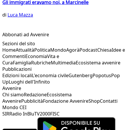
Gli immigrati eravamo noi, a Marcinelle
di
Luca Mazza
Abbonati ad Avvenire
Sezioni del sito
Home
Attualità
Politica
Mondo
Agorà
Podcast
Chiesa
Idee e
Commenti
Economia
Vita e
Cura
Famiglia
Rubriche
Multimedia
Ecosistema avvenire
Pubblicazioni
Edizioni locali
L'economia civile
Gutenberg
Popotus
Pop
Up
Luoghi dell'Infinito
Avvenire
Chi siamo
Redazione
Ecosistema
Avvenire
Pubblicità
Fondazione Avvenire
Shop
Contatti
Mondo CEI
SIR
Radio InBlu
TV2000
FISC