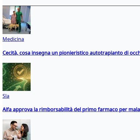
Medicina
Cecità, cosa insegna un pionieristico autotrapianto di occ
Sla
Aifa approva la rimborsabilità del primo farmaco per malati