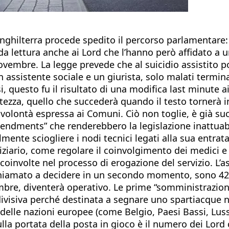
e Inghilterra procede spedito il percorso parlamentare
a lettura anche ai Lord che l’hanno però affidato a
 novembre. La legge prevede che al suicidio assistito
ssistente sociale e un giurista, solo malati termina
, questo fu il risultato di una modifica last minute ai
zza, quello che succederà quando il testo tornerà in a
 volontà espressa ai Comuni. Ciò non toglie, è già s
 amendments” che renderebbero la legislazione inattu
lmente sciogliere i nodi tecnici legati alla sua entrat
iario, come regolare il coinvolgimento dei medici e de
) coinvolte nel processo di erogazione del servizio. L’
 chiamato a decidere in un secondo momento, sono 42.
mbre, diventerà operativo. Le prime “somministrazioni”
visiva perché destinata a segnare uno spartiacque ne
is” delle nazioni europee (come Belgio, Paesi Bassi, 
lla portata della posta in gioco è il numero dei Lord ch