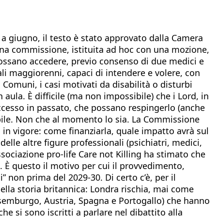
: a giugno, il testo è stato approvato dalla Camera
 una commissione, istituita ad hoc con una mozione,
 possano accedere, previo consenso di due medici e
li maggiorenni, capaci di intendere e volere, con
 Comuni, i casi motivati da disabilità o disturbi
ula. È difficile (ma non impossibile) che i Lord, in
uccesso in passato, che possano respingerlo (anche
abile. Non che al momento lo sia. La Commissione
a in vigore: come finanziarla, quale impatto avrà sul
lle altre figure professionali (psichiatri, medici,
associazione pro-life Care not Killing ha stimato che
 È questo il motivo per cui il provvedimento,
 non prima del 2029-30. Di certo c’è, per il
lla storia britannica: Londra rischia, mai come
Lussemburgo, Austria, Spagna e Portogallo) che hanno
e si sono iscritti a parlare nel dibattito alla