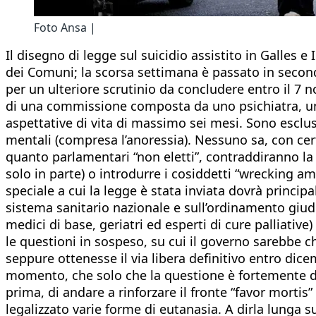
Foto Ansa |
Il disegno di legge sul suicidio assistito in Galles 
dei Comuni; la scorsa settimana è passato in second
per un ulteriore scrutinio da concludere entro il 7
di una commissione composta da uno psichiatra, un a
aspettative di vita di massimo sei mesi. Sono esclusi
mentali (compresa l’anoressia). Nessuno sa, con certe
quanto parlamentari “non eletti”, contraddiranno la
solo in parte) o introdurre i cosiddetti “wrecking
speciale a cui la legge è stata inviata dovrà principa
sistema sanitario nazionale e sull’ordinamento giudiz
medici di base, geriatri ed esperti di cure palliative
le questioni in sospeso, su cui il governo sarebbe
seppure ottenesse il via libera definitivo entro dice
momento, che solo che la questione è fortemente di
prima, di andare a rinforzare il fronte “favor mort
legalizzato varie forme di eutanasia. A dirla lunga su