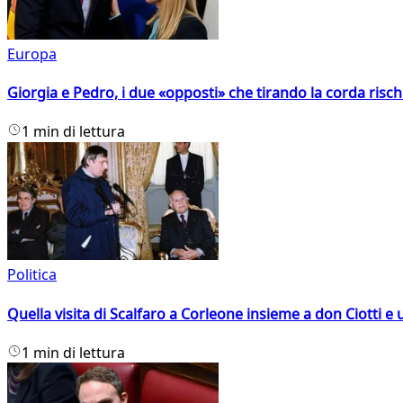
Europa
Giorgia e Pedro, i due «opposti» che tirando la corda risc
1 min di lettura
Politica
Quella visita di Scalfaro a Corleone insieme a don Ciotti e u
1 min di lettura