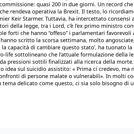
commissione: quasi 200 in due giorni. Un record che s
che rendeva operativa la Brexit. Il testo, lo ricordiam
mier Keir Starmer. Tuttavia, ha intercettato consensi 
rattori della legge, tra i Lord, c’è l’ex primo ministr
le forti che hanno “offeso” i parlamentari favorevoli a
mi hanno scritto la scorsa settimana, molto angosciate
a capacità di cambiare questo stato’, ha tuonato la l
ro-life sottolineano che l’attuale formulazione della 
pressioni sottili finalizzati alla ricerca della morte. 
ato idea sul suicidio assistito: « Prima ci credevo, 
 confronti di persone malate o vulnerabili». In molti c
n tema delicato come questo, ci sia solo bisogno di u