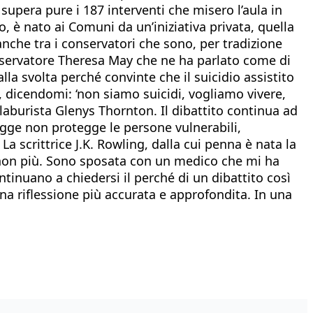
upera pure i 187 interventi che misero l’aula in
o, è nato ai Comuni da un’iniziativa privata, quella
anche tra i conservatori che sono, per tradizione
o conservatore Theresa May che ne ha parlato come di
lla svolta perché convinte che il suicidio assistito
, dicendomi: ‘non siamo suicidi, vogliamo vivere,
aburista Glenys Thornton. Il dibattito continua ad
legge non protegge le persone vulnerabili,
La scrittrice J.K. Rowling, dalla cui penna è nata la
ma non più. Sono sposata con un medico che mi ha
ontinuano a chiedersi il perché di un dibattito così
na riflessione più accurata e approfondita. In una