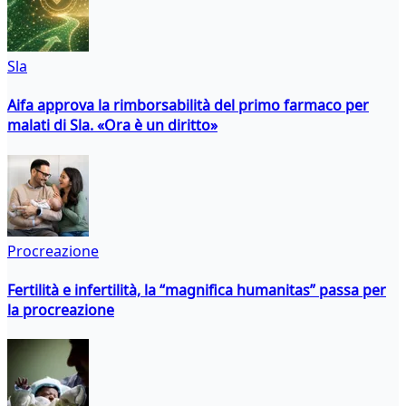
Sla
Aifa approva la rimborsabilità del primo farmaco per
malati di Sla. «Ora è un diritto»
Procreazione
Fertilità e infertilità, la “magnifica humanitas” passa per
la procreazione