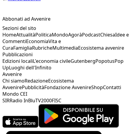
Abbonati ad Avvenire
Sezioni del sito
Home
Attualità
Politica
Mondo
Agorà
Podcast
Chiesa
Idee e
Commenti
Economia
Vita e
Cura
Famiglia
Rubriche
Multimedia
Ecosistema avvenire
Pubblicazioni
Edizioni locali
L'economia civile
Gutenberg
Popotus
Pop
Up
Luoghi dell'Infinito
Avvenire
Chi siamo
Redazione
Ecosistema
Avvenire
Pubblicità
Fondazione Avvenire
Shop
Contatti
Mondo CEI
SIR
Radio InBlu
TV2000
FISC