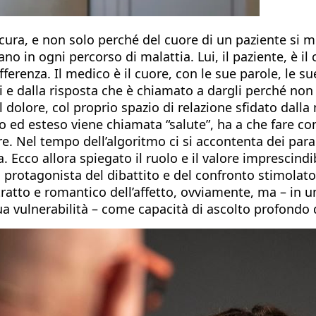
ura, e non solo perché del cuore di un paziente si misu
no in ogni percorso di malattia. Lui, il paziente, è il c
offerenza. Il medico è il cuore, con le sue parole, le s
i e dalla risposta che è chiamato a dargli perché non 
 dolore, col proprio spazio di relazione sfidato dalla 
o ed esteso viene chiamata “salute”, ha a che fare 
. Nel tempo dell’algoritmo ci si accontenta dei parametr
za. Ecco allora spiegato il ruolo e il valore imprescind
a protagonista del dibattito e del confronto stimolat
stratto e romantico dell’affetto, ovviamente, ma – in 
 vulnerabilità – come capacità di ascolto profondo de