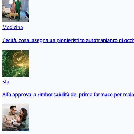
Medicina
Cecità, cosa insegna un pionieristico autotrapianto di occ
Sla
Aifa approva la rimborsabilità del primo farmaco per malati