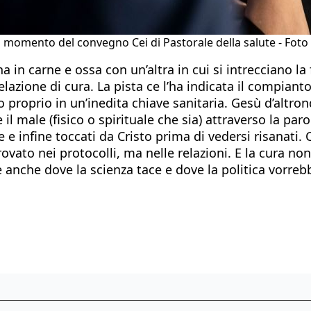
un momento del convegno Cei di Pastorale della salute - Fot
in carne e ossa con un’altra in cui si intrecciano la fe
elazione di cura. La pista ce l’ha indicata il compian
to proprio in un’inedita chiave sanitaria. Gesù d’altro
 il male (fisico o spirituale che sia) attraverso la par
e infine toccati da Cristo prima di vedersi risanati.
rovato nei protocolli, ma nelle relazioni. E la cura n
nche dove la scienza tace e dove la politica vorreb