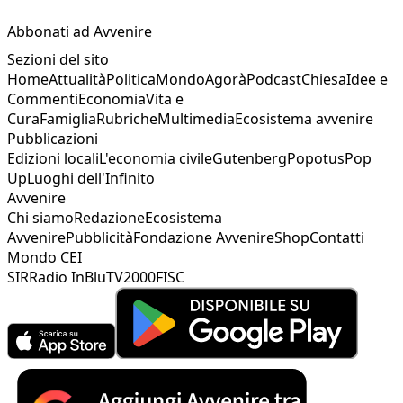
Abbonati ad Avvenire
Sezioni del sito
Home
Attualità
Politica
Mondo
Agorà
Podcast
Chiesa
Idee e
Commenti
Economia
Vita e
Cura
Famiglia
Rubriche
Multimedia
Ecosistema avvenire
Pubblicazioni
Edizioni locali
L'economia civile
Gutenberg
Popotus
Pop
Up
Luoghi dell'Infinito
Avvenire
Chi siamo
Redazione
Ecosistema
Avvenire
Pubblicità
Fondazione Avvenire
Shop
Contatti
Mondo CEI
SIR
Radio InBlu
TV2000
FISC