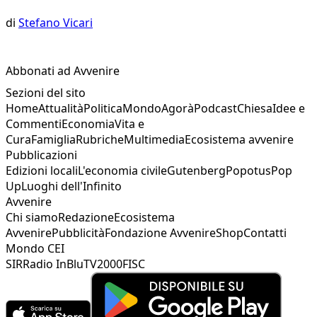
di
Stefano Vicari
Abbonati ad Avvenire
Sezioni del sito
Home
Attualità
Politica
Mondo
Agorà
Podcast
Chiesa
Idee e
Commenti
Economia
Vita e
Cura
Famiglia
Rubriche
Multimedia
Ecosistema avvenire
Pubblicazioni
Edizioni locali
L'economia civile
Gutenberg
Popotus
Pop
Up
Luoghi dell'Infinito
Avvenire
Chi siamo
Redazione
Ecosistema
Avvenire
Pubblicità
Fondazione Avvenire
Shop
Contatti
Mondo CEI
SIR
Radio InBlu
TV2000
FISC