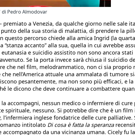
o" di Pedro Almodovar
– premiato a Venezia, da qualche giorno nelle sale it
unto della sua storia di malattia, di prendere la pil
 In questo percorso chiede alla amica Ingrid (la quarta
lla “stanza accanto” alla sua, quella in cui avrebbe as
eutanasia e suicidio assistito non sono ancora stati re
 avvenuto. Se la porta invece sarà chiusa il suicidio 
re che nel film, melodrammatico, non ci sia proprio
 è che nell’America attuale una ammalata di tumore si
rediscono pesantemente, ma non sono più efficaci, e 
rché le dicono che deve continuare a combattere quan
e la accompagni, nessun medico o infermiere di cure 
te spirituale, nessuno. Si potrebbe dire che è un film 
 l’infermiera inglese fondatrice delle cure palliative.
romanzo intitolato
Di cosa è fatta la speranza
recensi
imite accompagnato da una vicinanza umana. Cicely fu l