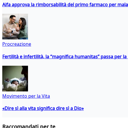
Aifa approva la rimborsabilità del primo farmaco per malati
Procreazione
Fertilità e infertilità, la “magnifica humanitas” passa per l
Movimento per la Vita
«Dire sì alla vita significa dire sì a Dio»
Raccomandati per te