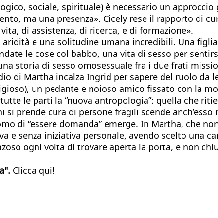
ogico, sociale, spirituale) è necessario un approccio 
nto, ma una presenza». Cicely rese il rapporto di cur
vita, di assistenza, di ricerca, e di formazione».
una aridità e una solitudine umana incredibili. Una fi
 le cose col babbo, una vita di sesso per sentirsi vi
 una storia di sesso omosessuale fra i due frati missi
cidio di Martha incalza Ingrid per sapere del ruolo da
ioso), un pedante e noioso amico fissato con la morte
te le parti la “nuova antropologia”: quella che riti
 si prende cura di persone fragili scende anch’esso n
'uomo di “essere domanda” emerge. In Martha, che no
va e senza iniziativa personale, avendo scelto una ca
oso ogni volta di trovare aperta la porta, e non chi
ta".
Clicca qui!