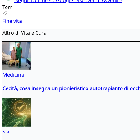
Seguici anche su Google Discover di Avvenire
Temi
Fine vita
Altro di Vita e Cura
Medicina
Cecità, cosa insegna un pionieristico autotrapianto di occ
Sla