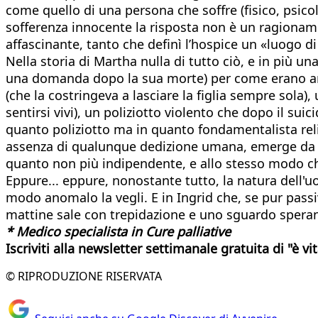
come quello di una persona che soffre (fisico, psicol
sofferenza innocente la risposta non è un ragioname
affascinante, tanto che definì l’hospice un «luogo di 
Nella storia di Martha nulla di tutto ciò, e in più 
una domanda dopo la sua morte) per come erano andate
(che la costringeva a lasciare la figlia sempre sola),
sentirsi vivi), un poliziotto violento che dopo il sui
quanto poliziotto ma in quanto fondamentalista relig
assenza di qualunque dedizione umana, emerge da tut
quanto non più indipendente, e allo stesso modo chi
Eppure... eppure, nonostante tutto, la natura dell
modo anomalo la vegli. E in Ingrid che, se pur passi
mattine sale con trepidazione e uno sguardo speranz
* Medico specialista in Cure palliative
Iscriviti alla newsletter settimanale gratuita di "è vi
© RIPRODUZIONE RISERVATA