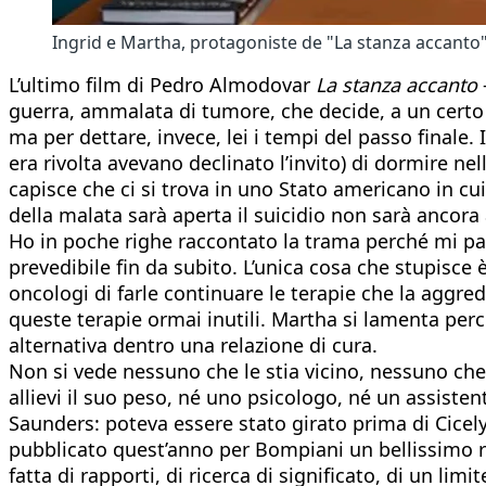
Ingrid e Martha, protagoniste de "La stanza accant
L’ultimo film di Pedro Almodovar
La stanza accanto
guerra, ammalata di tumore, che decide, a un certo p
ma per dettare, invece, lei i tempi del passo finale.
era rivolta avevano declinato l’invito) di dormire ne
capisce che ci si trova in uno Stato americano in cui 
della malata sarà aperta il suicidio non sarà ancora
Ho in poche righe raccontato la trama perché mi pa
prevedibile fin da subito. L’unica cosa che stupisce
oncologi di farle continuare le terapie che la agg
queste terapie ormai inutili. Martha si lamenta pe
alternativa dentro una relazione di cura.
Non si vede nessuno che le stia vicino, nessuno ch
allievi il suo peso, né uno psicologo, né un assisten
Saunders: poteva essere stato girato prima di Cicely,
pubblicato quest’anno per Bompiani un bellissimo 
fatta di rapporti, di ricerca di significato, di un l