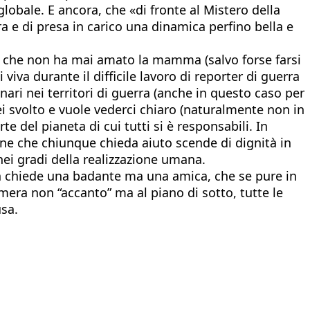
globale. E ancora, che «di fronte al Mistero della
a e di presa in carico una dinamica perfino bella e
glia che non ha mai amato la mamma (salvo forse farsi
va durante il difficile lavoro di reporter di guerra
onari nei territori di guerra (anche in questo caso per
 lei svolto e vuole vederci chiaro (naturalmente non in
 del pianeta di cui tutti si è responsabili. In
ene che chiunque chieda aiuto scende di dignità in
ei gradi della realizzazione umana.
n chiede una badante ma una amica, che se pure in
mera non “accanto” ma al piano di sotto, tutte le
usa.