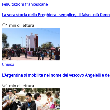
FeliCitazioni francescane
La vera storia della Preghiera semplice, il falso più fam
1 min di lettura
Chiesa
L'Argentina si mobilita nel nome del vescovo Angelelli e dei
1 min di lettura