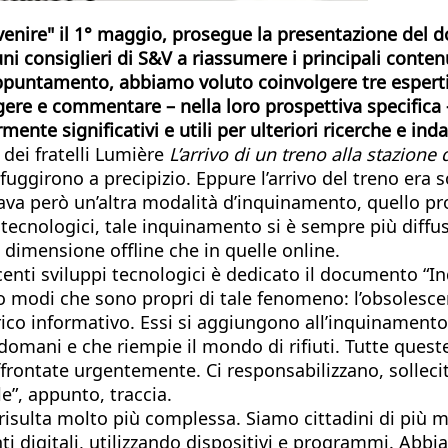
venire" il 1° maggio, prosegue la presentazione del
ni consiglieri di S&V a riassumere i principali conten
puntamento, abbiamo voluto coinvolgere tre esperti “
ere e commentare – nella loro prospettiva specifica 
nte significativi e utili per ulteriori ricerche e indag
 dei fratelli Lumière
L’arrivo di un treno alla stazione 
 fuggirono a precipizio. Eppure l’arrivo del treno era
va però un’altra modalità d’inquinamento, quello prov
 tecnologici, tale inquinamento si è sempre più diffus
la dimensione offline che in quelle online.
centi sviluppi tecnologici è dedicato il documento “I
ro modi che sono propri di tale fenomeno: l’obsolesc
carico informativo. Essi si aggiungono all’inquinamen
 domani e che riempie il mondo di rifiuti. Tutte quest
 affrontate urgentemente. Ci responsabilizzano, solle
”, appunto, traccia.
 risulta molto più complessa. Siamo cittadini di più 
i digitali, utilizzando dispositivi e programmi. Abb