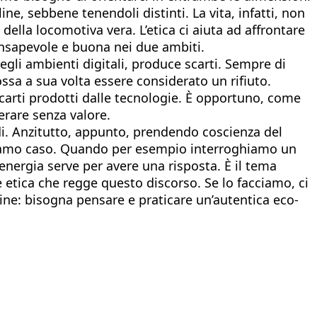
ne, sebbene tenendoli distinti. La vita, infatti, non
ella locomotiva vera. L’etica ci aiuta ad affrontare
consapevole e buona nei due ambiti.
negli ambienti digitali, produce scarti. Sempre di
a a sua volta essere considerato un rifiuto.
scarti prodotti dalle tecnologie. È opportuno, come
derare senza valore.
di. Anzitutto, appunto, prendendo coscienza del
cciamo caso. Quando per esempio interroghiamo un
nergia serve per avere una risposta. È il tema
 etica che regge questo discorso. Se lo facciamo, ci
nline: bisogna pensare e praticare un’autentica eco-