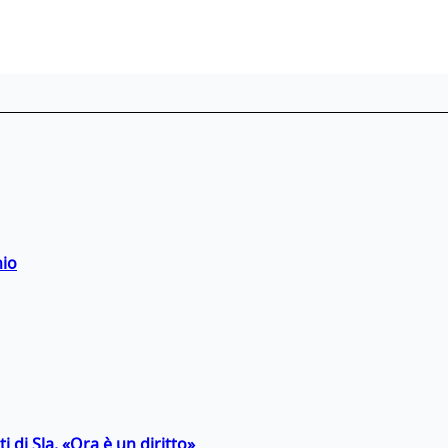
hio
 di Sla. «Ora è un diritto»