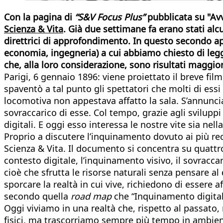
Con la pagina
di
“S&V Focus Plus”
pubblicata su "Av
Scienza & Vita
. Già due settimane fa erano stati alcu
direttrici di approfondimento. In questo secondo ap
economia, ingegneria) a cui abbiamo chiesto di legg
che, alla loro considerazione, sono risultati maggiorme
Parigi, 6 gennaio 1896: viene proiettato il breve film
spaventò a tal punto gli spettatori che molti di essi
locomotiva non appestava affatto la sala. S’annuncia
sovraccarico di esse. Col tempo, grazie agli sviluppi
digitali. E oggi esso interessa le nostre vite sia nel
Proprio a discutere l’inquinamento dovuto ai più re
Scienza & Vita. Il documento si concentra su quatt
contesto digitale, l’inquinamento visivo, il sovrac
cioè che sfrutta le risorse naturali senza pensare al
sporcare la realtà in cui vive, richiedono di essere
secondo quella
road map
che “Inquinamento digitale
Oggi viviamo in una realtà che, rispetto al passato,
fisici, ma trascorriamo sempre più tempo in ambient