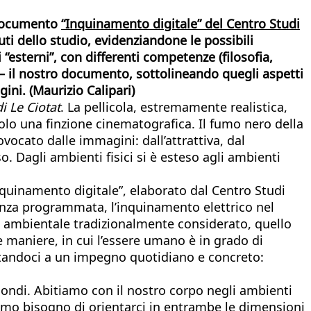
 documento
“Inquinamento digitale” del Centro Studi
uti dello studio, evidenziandone le possibili
esterni”, con differenti competenze (filosofia,
– il nostro documento, sottolineando quegli aspetti
ini. (
Maurizio Calipari)
di Le Ciotat
. La pellicola, estremamente realistica,
 solo una finzione cinematografica. Il fumo nero della
ocato dalle immagini: dall’attrattiva, dal
o. Dagli ambienti fisici si è esteso agli ambienti
nquinamento digitale”, elaborato dal Centro Studi
enza programmata, l’inquinamento elettrico nel
to ambientale tradizionalmente considerato, quello
e maniere, in cui l’essere umano è in grado di
citandoci a un impegno quotidiano e concreto:
mondi. Abitiamo con il nostro corpo negli ambienti
iamo bisogno di orientarci in entrambe le dimensioni