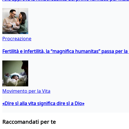
Procreazione
Fertilità e infertilità, la “magnifica humanitas” passa per l
Movimento per la Vita
«Dire sì alla vita significa dire sì a Dio»
Raccomandati per te