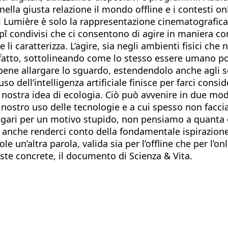
lla giusta relazione il mondo offline e i contesti onli
i Lumière è solo la rappresentazione cinematografica d
cipî condivisi che ci consentono di agire in maniera 
i caratterizza. L’agire, sia negli ambienti fisici che 
tto, sottolineando come lo stesso essere umano poss
È bene allargare lo sguardo, estendendolo anche agli 
so dell’intelligenza artificiale finisce per farci consi
 nostra idea di ecologia. Ciò può avvenire in due mo
l nostro uso delle tecnologie e a cui spesso non fa
agari per un motivo stupido, non pensiamo a quanta e
 anche renderci conto della fondamentale ispirazione
e un’altra parola, valida sia per l’offline che per l’o
ste concrete, il documento di Scienza & Vita.