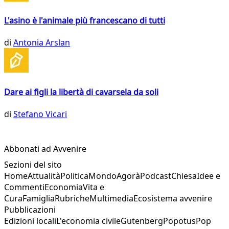
L'asino è l'animale più francescano di tutti
di
Antonia Arslan
Dare ai figli la libertà di cavarsela da soli
di
Stefano Vicari
Abbonati ad Avvenire
Sezioni del sito
Home
Attualità
Politica
Mondo
Agorà
Podcast
Chiesa
Idee e
Commenti
Economia
Vita e
Cura
Famiglia
Rubriche
Multimedia
Ecosistema avvenire
Pubblicazioni
Edizioni locali
L'economia civile
Gutenberg
Popotus
Pop