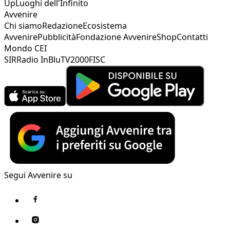
Up
Luoghi dell'Infinito
Avvenire
Chi siamo
Redazione
Ecosistema
Avvenire
Pubblicità
Fondazione Avvenire
Shop
Contatti
Mondo CEI
SIR
Radio InBlu
TV2000
FISC
Segui Avvenire su