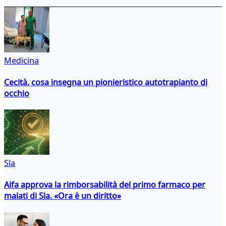
Medicina
Cecità, cosa insegna un pionieristico autotrapianto di
occhio
Sla
Aifa approva la rimborsabilità del primo farmaco per
malati di Sla. «Ora è un diritto»