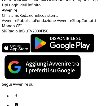
Up
Luoghi dell'Infinito
Avvenire
Chi siamo
Redazione
Ecosistema
Avvenire
Pubblicità
Fondazione Avvenire
Shop
Contatti
Mondo CEI
SIR
Radio InBlu
TV2000
FISC
Segui Avvenire su