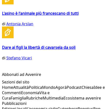
L'asino è l'animale più francescano di tutti
di
Antonia Arslan
Dare ai figli la libertà di cavarsela da soli
di
Stefano Vicari
Abbonati ad Avvenire
Sezioni del sito
Home
Attualità
Politica
Mondo
Agorà
Podcast
Chiesa
Idee e
Commenti
Economia
Vita e
Cura
Famiglia
Rubriche
Multimedia
Ecosistema avvenire
Pubblicazioni
Edizioni locali
L'economia civile
Gutenberg
Popotus
Pop