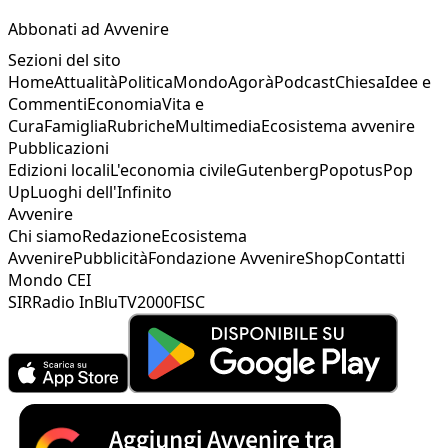
Abbonati ad Avvenire
Sezioni del sito
Home
Attualità
Politica
Mondo
Agorà
Podcast
Chiesa
Idee e
Commenti
Economia
Vita e
Cura
Famiglia
Rubriche
Multimedia
Ecosistema avvenire
Pubblicazioni
Edizioni locali
L'economia civile
Gutenberg
Popotus
Pop
Up
Luoghi dell'Infinito
Avvenire
Chi siamo
Redazione
Ecosistema
Avvenire
Pubblicità
Fondazione Avvenire
Shop
Contatti
Mondo CEI
SIR
Radio InBlu
TV2000
FISC