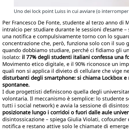
Uno dei lock point Luiss in cui avviare (o interromper
Per Francesco De Fonte, studente al terzo anno di 
intralcio per studiare durante le sessioni d’esame 
una notifica e compulsivamente torno con lo sguardo
concentrazione che, però, funziona solo con il suo 
quando dobbiamo studiare, perché ci fidiamo gli uni d
isolato:
il 77% degli studenti italiani confessa un
Movimento etico digitale, e il 90% riconosce un impa
quali non si applica il divieto di cellulare che vige n
disturbanti degli smartphone: si chiama Lockbox e n
spontanee.
I due progettisti definiscono quella degli universitar
volontaria. Il meccanismo è semplice: lo studente sc
tutti i social network) e avvia la sessione di disinto
posizionate lungo i corridoi o fuori dalle aule unive
disintossicazione – spiega Giulia Violati, cofounde
notifica e restano attive solo le chiamate di emerge