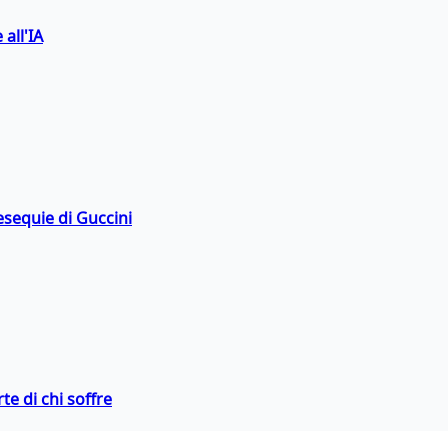
 all'IA
esequie di Guccini
te di chi soffre