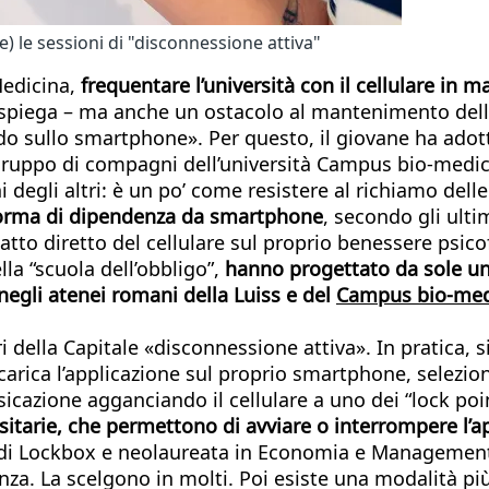
e) le sessioni di "disconnessione attiva"
Medicina,
frequentare l’università con il cellulare in 
– spiega – ma anche un ostacolo al mantenimento dell’
 sullo smartphone». Per questo, il giovane ha adotta
gruppo di compagni dell’università Campus bio-medico
egli altri: è un po’ come resistere al richiamo delle
a forma di dipendenza da smartphone
, secondo gli ulti
tto diretto del cellulare sul proprio benessere psicof
ella “scuola dell’obbligo”,
hanno progettato da sole un’
egli atenei romani della Luiss e del
Campus bio-med
i della Capitale «disconnessione attiva». In pratica, si
arica l’applicazione sul proprio smartphone, seleziona
ssicazione agganciando il cellulare a uno dei “lock poin
rsitarie, che permettono di avviare o interrompere l’a
r di Lockbox e neolaureata in Economia e Management a
nza. La scelgono in molti. Poi esiste una modalità più