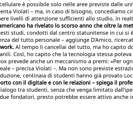
ellulare è possibile solo nelle aree previste dalle uni
nta Violati – ma, in caso di bisogno, concediamo c
e livelli di attenzione sufficienti allo studio, in real
 americano ha rivelato lo scorso anno che oltre la m
uesti studi, condotti dal centro statunitense in cui s
igenza del tutto personale – aggiunge D’Amico, ricerca
twork.
Al tempo li cancellai del tutto, ma ho capito d
li. Così, ho capito che la tecnologia stessa poteva a
ckbox prevede anche un meccanismo a premi: «Per ogni
eale – precisa Violati –. Ma non sono previste estraz
uzione, centinaia di studenti hanno già provato Lock
to con il digitale e con le relazioni – spiega il prof
l dialogo tra studenti, senza che venga limitato dall’
ue fondatori, presto potrebbe essere attivo anche in 