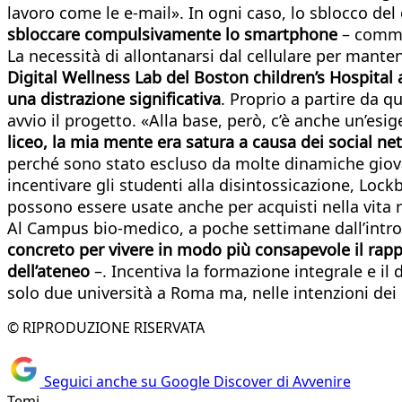
lavoro come le e-mail». In ogni caso, lo sblocco del c
sbloccare compulsivamente lo smartphone
– comme
La necessità di allontanarsi dal cellulare per mantener
Digital Wellness Lab del Boston children’s Hospital
una distrazione significativa
. Proprio a partire da q
avvio il progetto. «Alla base, però, c’è anche un’es
liceo, la mia mente era satura a causa dei social ne
perché sono stato escluso da molte dinamiche giovani
incentivare gli studenti alla disintossicazione, Lo
possono essere usate anche per acquisti nella vita r
Al Campus bio-medico, a poche settimane dall’introd
concreto per vivere in modo più consapevole il rappor
dell’ateneo
–. Incentiva la formazione integrale e i
solo due università a Roma ma, nelle intenzioni dei d
© RIPRODUZIONE RISERVATA
Seguici anche su Google Discover di Avvenire
Temi