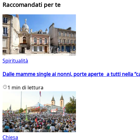
Raccomandati per te
Spiritualità
Dalle mamme single ai nonni, porte aperte a tutti nella “cas
1 min di lettura
Chiesa