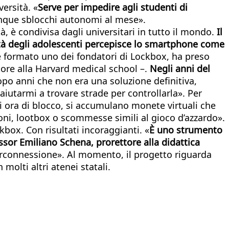
versità. «
Serve per impedire agli studenti di
inque sblocchi autonomi al mese».
tà, è condivisa dagli universitari in tutto il mondo.
Il
età degli adolescenti percepisce lo smartphone come
i è formato uno dei fondatori di Lockbox, ha preso
tore alla Harvard medical school –.
Negli anni del
opo anni che non era una soluzione definitiva,
iutarmi a trovare strade per controllarla». Per
 ora di blocco, si accumulano monete virtuali che
ioni, lootbox o scommesse simili al gioco d’azzardo».
box. Con risultati incoraggianti. «
È uno strumento
essor Emiliano Schena, prorettore alla didattica
iperconnessione». Al momento, il progetto riguarda
molti altri atenei statali.