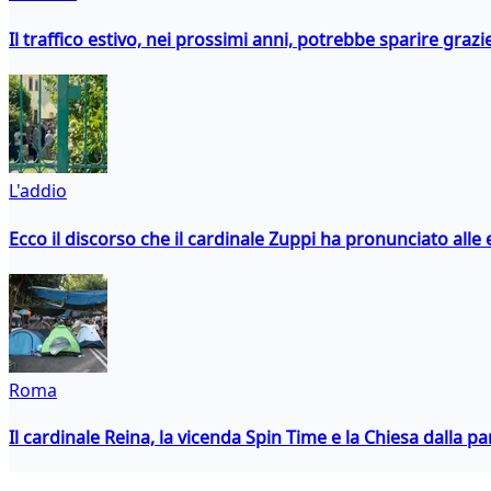
Il traffico estivo, nei prossimi anni, potrebbe sparire grazie
L'addio
Ecco il discorso che il cardinale Zuppi ha pronunciato alle 
Roma
Il cardinale Reina, la vicenda Spin Time e la Chiesa dalla par