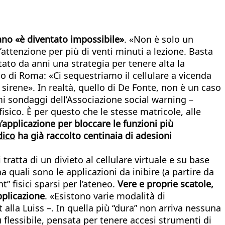
mano «è diventato impossibile»
. «Non è solo un
attenzione per più di venti minuti a lezione. Basta
to da anni una strategia per tenere alta la
 di Roma: «Ci sequestriamo il cellulare a vicenda
 sirene». In realtà, quello di De Fonte, non è un caso
mi sondaggi dell’Associazione social warning –
isico. È per questo che le stesse matricole, alle
applicazione per bloccare le funzioni più
ico
ha già raccolto centinaia di adesioni
 tratta di un divieto al cellulare virtuale e su base
 quali sono le applicazioni da inibire (a partire da
t” fisici sparsi per l’ateneo.
Vere e proprie scatole,
pplicazione
. «Esistono varie modalità di
lla Luiss –. In quella più “dura” non arriva nessuna
 flessibile, pensata per tenere accesi strumenti di