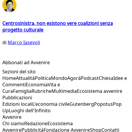
Centrosinistra, non esistono vere coalizioni senza
progetto culturale
di
Marco Iasevoli
Abbonati ad Avvenire
Sezioni del sito
Home
Attualità
Politica
Mondo
Agorà
Podcast
Chiesa
Idee e
Commenti
Economia
Vita e
Cura
Famiglia
Rubriche
Multimedia
Ecosistema avvenire
Pubblicazioni
Edizioni locali
L'economia civile
Gutenberg
Popotus
Pop
Up
Luoghi dell'Infinito
Avvenire
Chi siamo
Redazione
Ecosistema
Avvenire
Pubblicità
Fondazione Avvenire
Shop
Contatti