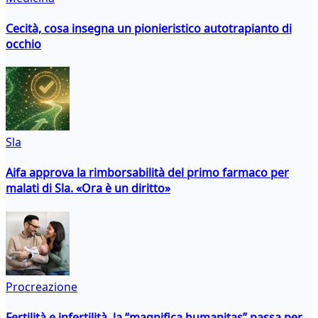
Cecità, cosa insegna un pionieristico autotrapianto di
occhio
Sla
Aifa approva la rimborsabilità del primo farmaco per
malati di Sla. «Ora è un diritto»
Procreazione
Fertilità e infertilità, la “magnifica humanitas” passa per