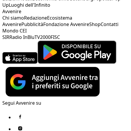
Up
Luoghi dell'Infinito
Avvenire
Chi siamo
Redazione
Ecosistema
Avvenire
Pubblicità
Fondazione Avvenire
Shop
Contatti
Mondo CEI
SIR
Radio InBlu
TV2000
FISC
Segui Avvenire su