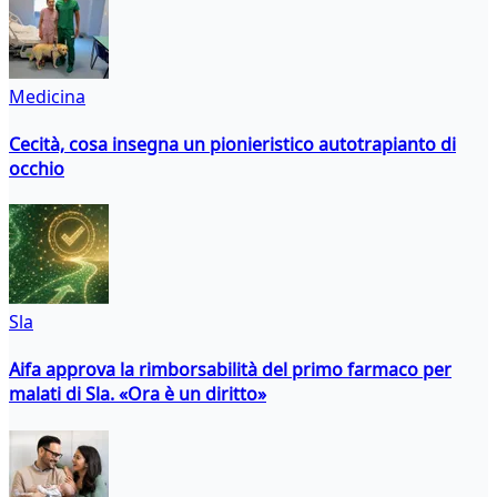
Medicina
Cecità, cosa insegna un pionieristico autotrapianto di
occhio
Sla
Aifa approva la rimborsabilità del primo farmaco per
malati di Sla. «Ora è un diritto»