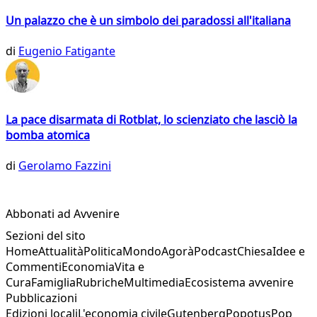
Un palazzo che è un simbolo dei paradossi all'italiana
di
Eugenio Fatigante
La pace disarmata di Rotblat, lo scienziato che lasciò la
bomba atomica
di
Gerolamo Fazzini
Abbonati ad Avvenire
Sezioni del sito
Home
Attualità
Politica
Mondo
Agorà
Podcast
Chiesa
Idee e
Commenti
Economia
Vita e
Cura
Famiglia
Rubriche
Multimedia
Ecosistema avvenire
Pubblicazioni
Edizioni locali
L'economia civile
Gutenberg
Popotus
Pop